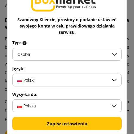
w pełnowymiarowych opakowaniach!
Boxmarket – lider opakowań dla
Szanowny Kliencie, prosimy o podanie ustawień
wymagających
swojego konta w celu prawidłowego działania
serwisu.
Boxmarket to marka, która od lat wyznacza standardy w
Typ:
branży opakowań. Dbamy o to, by każdy klient znalazł u nas
Osoba
dokładnie to, czego potrzebuje – niezależnie od tego, czy
wysyła codziennie setki paczek, czy pakuje pojedyncze
Język:
zamówienia. Oferujemy szeroki wybór kopert, w tym format
Polski
I/19, a każde zamówienie realizujemy sprawnie, troszcząc się
o jakość i komfort współpracy.
Wysyłka do:
Chcesz zamówić lub porozmawiać o najlepszych
Polska
rozwiązaniach? Skontaktuj się z nami i złóż zamówienie –
przygotujemy je dla Ciebie najszybciej, jak to możliwe.
Zapisz ustawienia