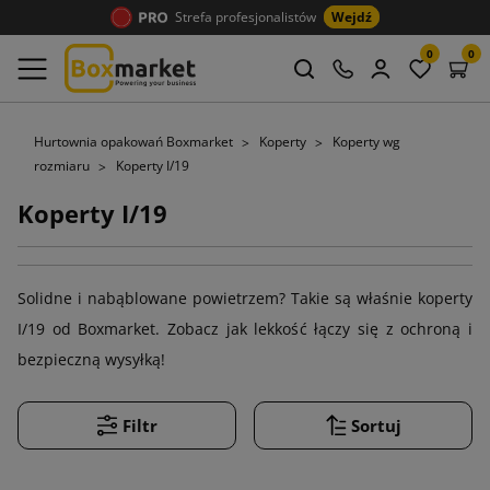
Strefa profesjonalistów
Wejdź
0
0
Hurtownia opakowań Boxmarket
Koperty
Koperty wg
rozmiaru
Koperty I/19
Koperty I/19
Solidne i nabąblowane powietrzem? Takie są właśnie koperty
I/19 od Boxmarket. Zobacz jak lekkość łączy się z ochroną i
bezpieczną wysyłką!
Filtr
Sortuj