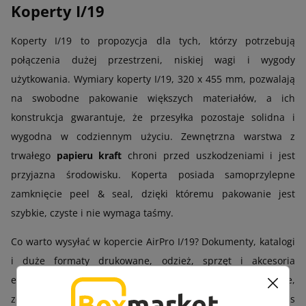
Koperty I/19
Koperty I/19 to propozycja dla tych, którzy potrzebują
połączenia dużej przestrzeni, niskiej wagi i wygody
użytkowania. Wymiary koperty I/19, 320 x 455 mm, pozwalają
na swobodne pakowanie większych materiałów, a ich
konstrukcja gwarantuje, że przesyłka pozostaje solidna i
wygodna w codziennym użyciu. Zewnętrzna warstwa z
trwałego
papieru kraft
chroni przed uszkodzeniami i jest
przyjazna środowisku. Koperta posiada samoprzylepne
zamknięcie peel & seal, dzięki któremu pakowanie jest
szybkie, czyste i nie wymaga taśmy.
Co warto wysyłać w kopercie AirPro I/19? Dokumenty, katalogi
i duże formaty drukowane, odzież, sprzęt i akcesoria
elektroniczne, zestawy technologiczne, pakiety firmowe,
zestawy promocyjne, upominki, kosmetyki i produkty wellness