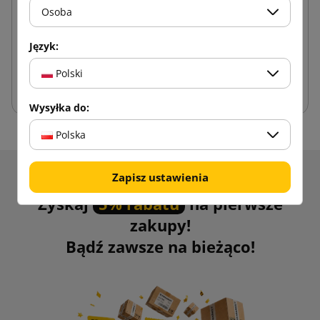
Osoba
0,11 zł
od
brutto
Język:
Polski
Dodaj do koszyka
Wysyłka do:
Polska
Zapisz ustawienia
Otrzymuj informacje o nowościach i promocjach.
Zyskaj
5% rabatu
na pierwsze
zakupy!
Bądź zawsze na bieżąco!