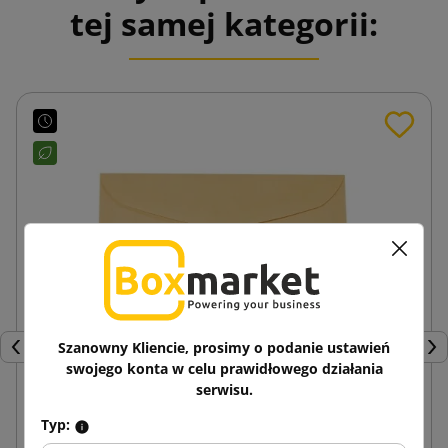
tej samej kategorii:
Szanowny Kliencie, prosimy o podanie ustawień
Poprzedni
Nas
swojego konta w celu prawidłowego działania
serwisu.
Typ:
Ciemnokremowa koperta papierowa B6 125x176