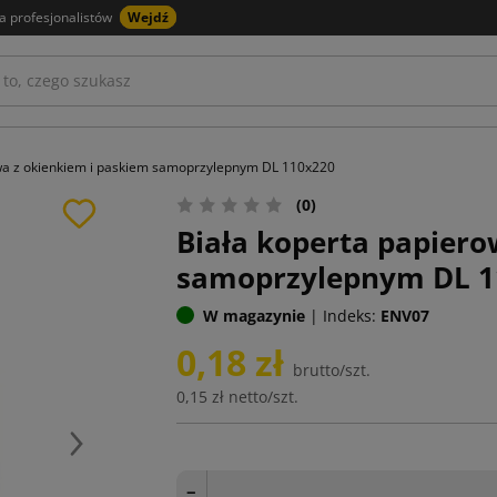
a profesjonalistów
Wejdź
wa z okienkiem i paskiem samoprzylepnym DL 110x220
(0)
Biała koperta papiero
samoprzylepnym DL 1
W magazynie
|
Indeks:
ENV07
0,18 zł
brutto/szt.
0,15 zł
netto/szt.
Następny
−