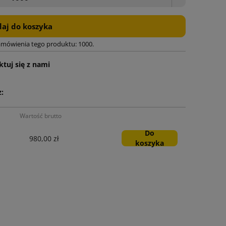
aj do koszyka
amówienia tego produktu: 1000.
tuj się z nami
:
Wartość brutto
Do
980,00 zł
koszyka