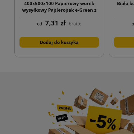
400x500x100 Papierowy worek
Biała k
wysyłkowy Papieropak e-Green z
nadrukiem jednostronnym
7,31 zł
od
brutto
Dodaj do koszyka