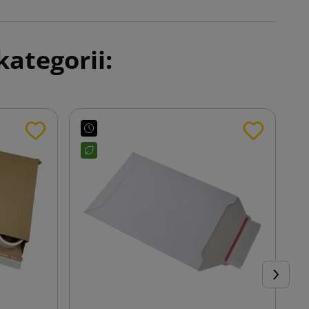
ategorii:
Następn