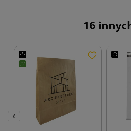
16 innyc
Poprzedni