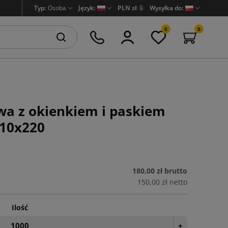
Typ:
Osoba
Język:
PLN zł
🔒
Wysyłka do:
0
0
wa z okienkiem i paskiem
10x220
180,00 zł
brutto
150,00 zł
netto
Ilość
+