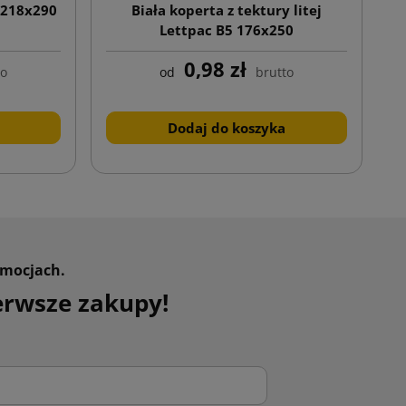
j 218x290
Biała koperta z tektury litej
Lettpac B5 176x250
0,98 zł
to
od
brutto
Dodaj do koszyka
omocjach.
erwsze zakupy!