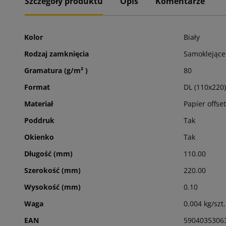
Szczegóły produktu
Opis
Komentarze
Kolor
Biały
Rodzaj zamknięcia
Samoklejące
Gramatura (g/m² )
80
Format
DL (110x220)
Materiał
Papier offse
Poddruk
Tak
Okienko
Tak
Długość (mm)
110.00
Szerokość (mm)
220.00
Wysokość (mm)
0.10
Waga
0.004 kg/szt.
EAN
5904035306