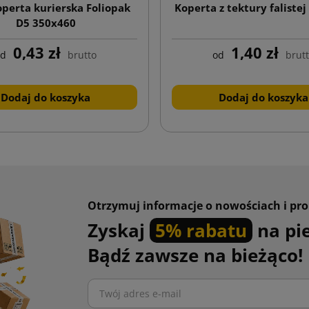
operta kurierska Foliopak
Koperta z tektury faliste
D5 350x460
0,43 zł
1,40 zł
od
brutto
od
brut
Dodaj do koszyka
Dodaj do koszyka
Otrzymuj informacje o nowościach i pr
Zyskaj
5% rabatu
na pi
Bądź zawsze na bieżąco!