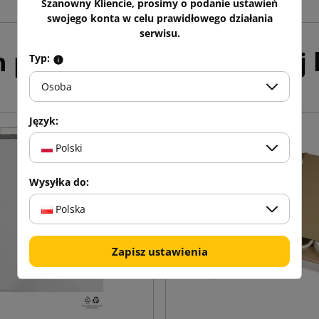
Szanowny Kliencie, prosimy o podanie ustawień
swojego konta w celu prawidłowego działania
serwisu.
h produktów w tej samej k
Typ:
Osoba
Język:
Polski
Wysyłka do:
Polska
Zapisz ustawienia