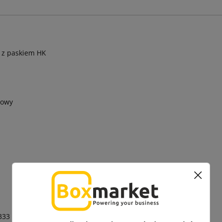
 z paskiem HK
towy
333