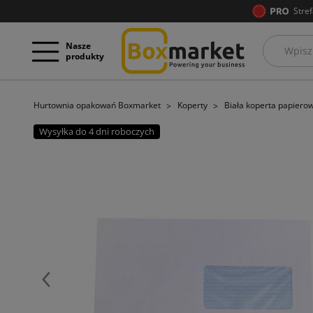
Stref
Nasze
produkty
Hurtownia opakowań Boxmarket
Koperty
Biała koperta papiero
Wysyłka do 4 dni roboczych
Poprzedni