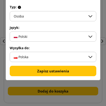
Typ:
Osoba
Język:
Polski
Poprzedni
Nas
Wysyłka do:
Polska
345x256x130 Pudełko wysyłkowe z
automatycznym dnem SendBox S50
Zapisz ustawienia
4,75 zł
od
brutto
Dodaj do koszyka