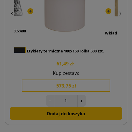
iczna 600x400
Wkład chłodzą
0 zł
2,
0
Etykiety termiczne 100x150 rolka 500 szt.
61,49 zł
Kup zestaw:
573,75 zł
−
+
Dodaj do koszyka