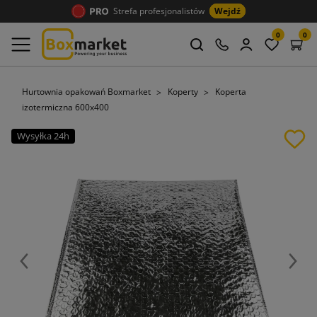
Strefa profesjonalistów
Wejdź
0
0
Hurtownia opakowań Boxmarket
Koperty
Koperta
izotermiczna 600x400
Wysyłka 24h
Poprzedni
Nast