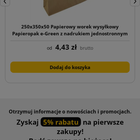
Poprzedni
Nas
250x350x50 Papierowy worek wysyłkowy
Papieropak e-Green z nadrukiem jednostronnym
4,43 zł
od
brutto
Dodaj do koszyka
Otrzymuj informacje o nowościach i promocjach.
Zyskaj
5% rabatu
na pierwsze
zakupy!