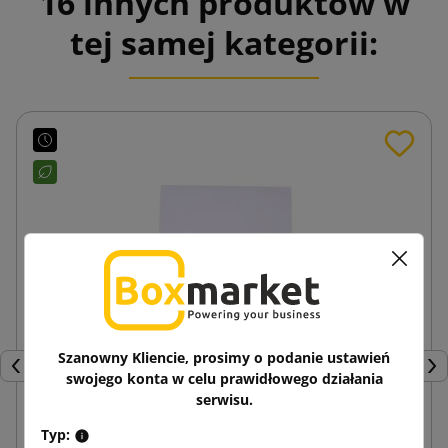
16 innych produktów w
tej samej kategorii:
Szanowny Kliencie, prosimy o podanie ustawień
Poprzedni
Nas
swojego konta w celu prawidłowego działania
serwisu.
Typ:
Biała koperta papierowa C4 229x324