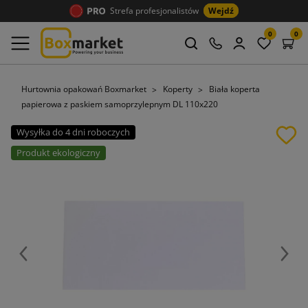
Strefa profesjonalistów
Wejdź
0
0
Hurtownia opakowań Boxmarket
Koperty
Biała koperta
papierowa z paskiem samoprzylepnym DL 110x220
Wysyłka do 4 dni roboczych
Produkt ekologiczny
Poprzedni
Nast