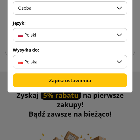
Osoba
0,20 zł
od
brutto
Język:
Polski
Dodaj do koszyka
Wysyłka do:
Polska
Zapisz ustawienia
Otrzymuj informacje o nowościach i promocjach.
Zyskaj
5% rabatu
na pierwsze
zakupy!
Bądź zawsze na bieżąco!