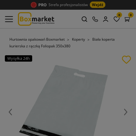
Strefa profesjonalistów
Wejdź
0
0
Hurtownia opakowań Boxmarket
Koperty
Biała koperta
kurierska z rączką Foliopak 350x380
Wysyłka 24h
Poprzedni
Nast