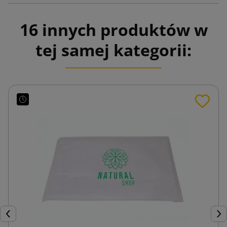
16 innych produktów w
tej samej kategorii:
Poprzedni
Nas