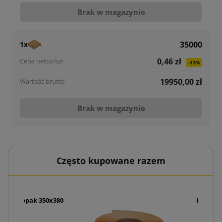
Brak w magazynie
35000
1x
0,46 zł
-13%
19950,00 zł
Brak w magazynie
Często kupowane razem
zką Foliopak 350x380
Koperty 