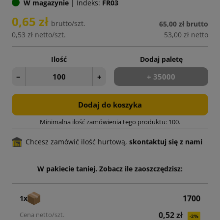
W magazynie
|
Indeks:
FR03
0,65 zł
brutto/szt.
65,00 zł
brutto
0,53 zł
netto/szt.
53,00 zł
netto
Ilość
Dodaj paletę
−
+
+ 35000
Dodaj do koszyka
Minimalna ilość zamówienia tego produktu: 100.
Chcesz zamówić ilość hurtową,
skontaktuj się z nami
W pakiecie taniej. Zobacz ile zaoszczędzisz:
1700
1x
0,52 zł
-2%