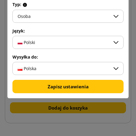
Typ:
Osoba
Język:
Polski
Wysyłka do:
Brązowy karton klapowy K160 200x150x150
Polska
Zapisz ustawienia
0,66 zł
od
brutto
Dodaj do koszyka