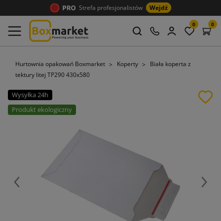
Strefa profesjonalistów
Wejdź
0
0
Hurtownia opakowań Boxmarket
Koperty
Biała koperta z
tektury litej TP290 430x580
Wysyłka 24h
Produkt ekologiczny
Poprzedni
Nast