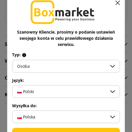
Dodaj do koszyka
Szanowny Kliencie, prosimy o podanie ustawień
swojego konta w celu prawidłowego działania
Szczegóły produktu
serwisu.
Typ:
Wideo
Osoba
Opis
Język:
Polski
Komentarze
Wysyłka do:
16 innych produktów w
Polska
tej samej kategorii: