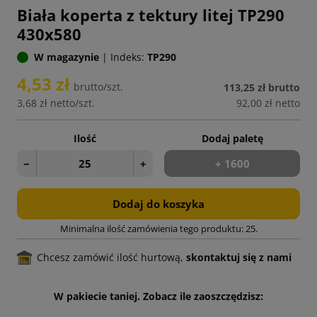
Biała koperta z tektury litej TP290
430x580
W magazynie
|
Indeks:
TP290
4,53 zł
brutto/szt.
113,25 zł
brutto
3,68 zł
netto/szt.
92,00 zł
netto
Ilość
Dodaj paletę
−
+
+ 1600
Dodaj do koszyka
Minimalna ilość zamówienia tego produktu: 25.
Chcesz zamówić ilość hurtową,
skontaktuj się z nami
W pakiecie taniej. Zobacz ile zaoszczędzisz: