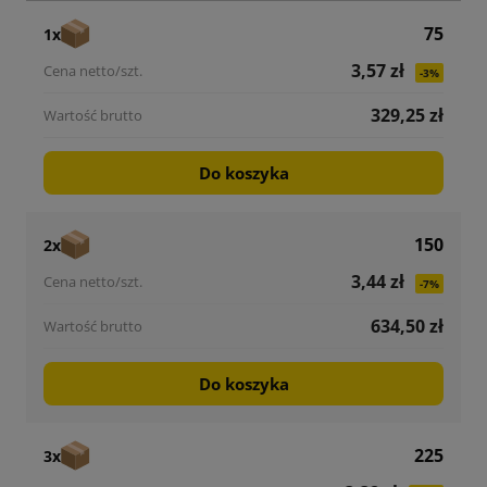
75
1x
3,57 zł
-3%
329,25 zł
Do koszyka
150
2x
3,44 zł
-7%
634,50 zł
Do koszyka
225
3x