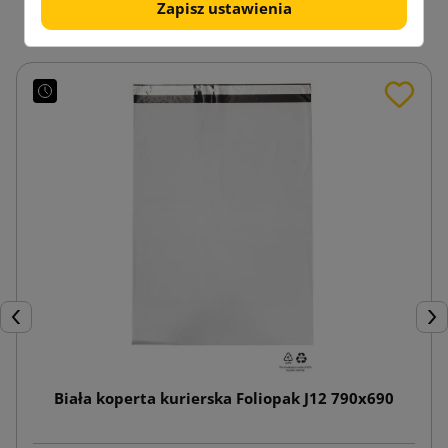
Zapisz ustawienia
Poprzedni
Nas
Biała koperta kurierska Foliopak J12 790x690