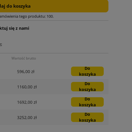
aj do koszyka
zamówienia tego produktu: 100.
tuj się z nami
:
Wartość brutto
Do
596,00 zł
koszyka
Do
1160,00 zł
koszyka
Do
1692,00 zł
koszyka
Do
3252,00 zł
koszyka