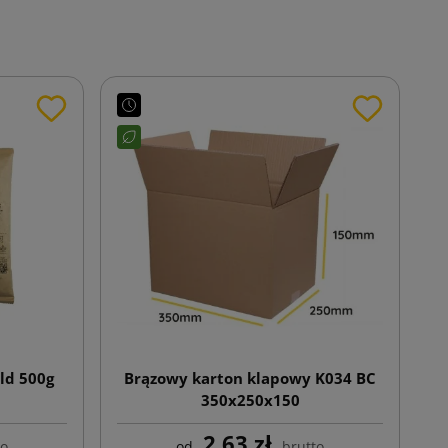
ld 500g
Brązowy karton klapowy K034 BC
350x250x150
2,63 zł
to
od
brutto