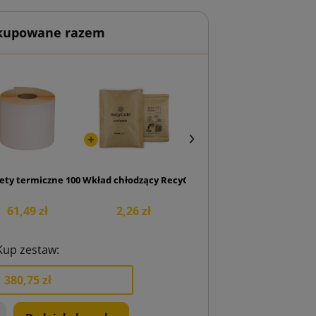
 kupowane razem
00
ety termiczne 100x150 rolka 500 szt.
Wkład chłodzący RecyCold 100g
61,49 zł
2,26 zł
Kup zestaw:
380,75 zł