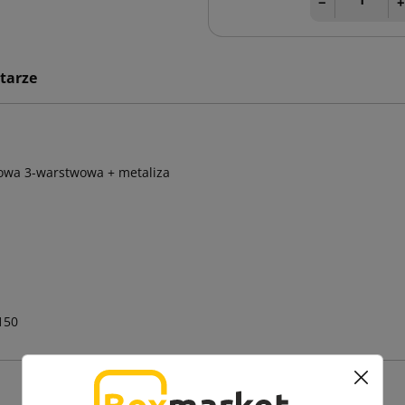
−
tarze
kowa 3-warstwowa + metaliza
150