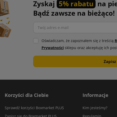
Zyskaj
5% rabatu
na pi
Bądź zawsze na bieżąco!
Oświadczam, że zapoznałem się z treścią
R
Prywatności
sklepu oraz akceptuję ich pos
Korzyści dla Ciebie
Informacje
Sprawdź korzyści Boxmarket PLUS
Kim jesteśmy?
Zapisz się do Boxmarket PLUS
Regulamin