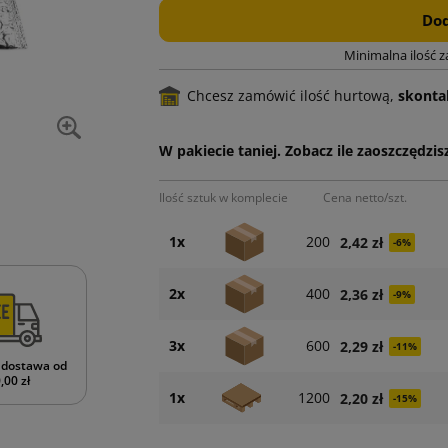
Dod
Minimalna ilość 
Chcesz zamówić ilość hurtową,
skontak
W pakiecie taniej. Zobacz ile zaoszczędzisz
Ilość sztuk w komplecie
Cena netto/szt.
1x
200
2,42 zł
-6%
2x
400
2,36 zł
-9%
3x
600
2,29 zł
-11%
dostawa od
,00 zł
1x
1200
2,20 zł
-15%