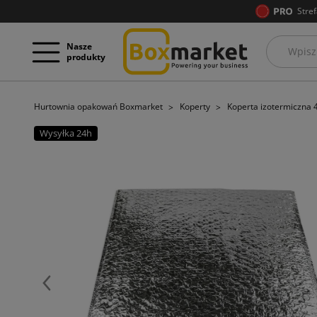
Stref
Nasze
produkty
Hurtownia opakowań Boxmarket
Koperty
Koperta izotermiczna
Wysyłka 24h
Poprzedni