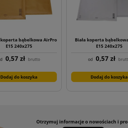
koperta bąbelkowa AirPro
Biała koperta bąbelkowa
E15 240x275
E15 240x275
0,57 zł
0,57 zł
od
brutto
od
brut
Dodaj do koszyka
Dodaj do koszyka
Otrzymuj informacje o nowościach i pr