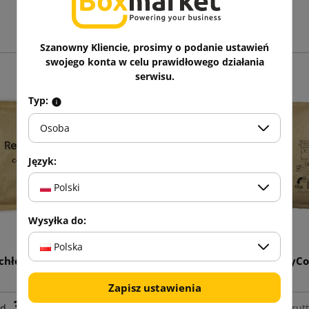
Zobacz także
Szanowny Kliencie, prosimy o podanie ustawień
swojego konta w celu prawidłowego działania
serwisu.
Typ:
Osoba
Język:
Polski
Wysyłka do:
Polska
chłodzący RecyCold 400g
Wkład chłodzący RecyCo
Zapisz ustawienia
3,49 zł
4,03 zł
od
brutto
od
brut