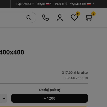
Typ:
Osoba
Język:
PLN zł
🔒
Wysyłka do:
0
0
 400x400
317,00 zł
brutto
258,00 zł
netto
Dodaj paletę
+
+ 1200