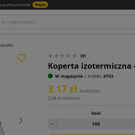
a profesjonalistów
Wejdź
 400x400
(0)
Koperta izotermiczna
W magazynie
|
Indeks:
KT03
3,17 zł
brutto/szt.
2,58 zł
netto/szt.
Ilość
Następny
−