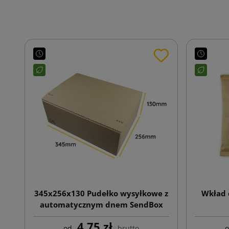
345x256x130 Pudełko wysyłkowe z
Wkład 
automatycznym dnem SendBox
S50
4,75 zł
od
brutto