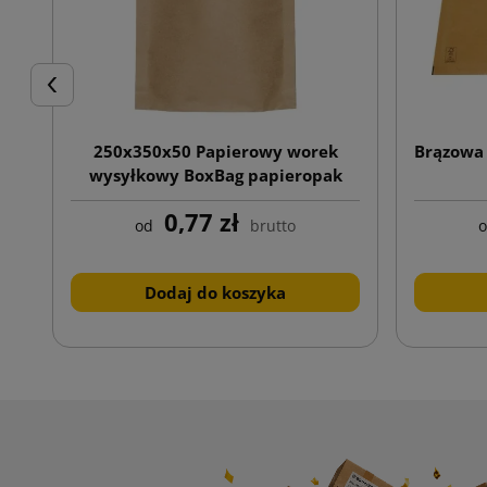
Poprzedni
250x350x50 Papierowy worek
Brązowa 
wysyłkowy BoxBag papieropak
bottom gusset
0,77 zł
od
brutto
Dodaj do koszyka