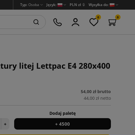
Typ:
Osoba
Język:
PLN zł
🔒
Wysyłka do:
0
0
ury litej Lettpac E4 280x400
54,00 zł
brutto
44,00 zł
netto
Dodaj paletę
+
+ 4500