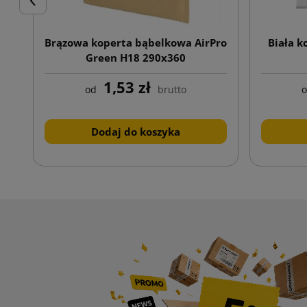
Poprzedni
Brązowa koperta bąbelkowa AirPro
Biała k
Green H18 290x360
1,53 zł
od
brutto
Dodaj do koszyka