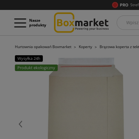
Stref
Nasze
produkty
Hurtownia opakowań Boxmarket
Koperty
Brązowa koperta z tekt
Wysyłka 24h
Produkt ekologiczny
Poprzedni