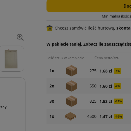
Dod
Minimalna ilość 
Chcesz zamówić ilość hurtową,
skontak
W pakiecie taniej. Zobacz ile zaoszczędzisz
Ilość sztuk w komplecie
Cena netto/szt.
1x
275
1,68 zł
-5%
2x
550
1,60 zł
-9%
3x
825
1,53 zł
-13%
czny
1x
4500
1,47 zł
-16%