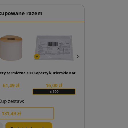
 kupowane razem
tej Lettpac E4 280x400
ety termiczne 100x150 rolka 500 szt.
Koperty kurierskie Kangurki Przylgi C6
61,49 zł
16,00 zł
x 100
Kup zestaw:
131,49 zł