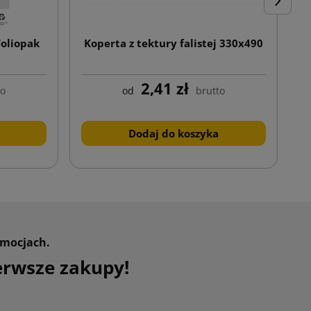
Następn
Foliopak
Koperta z tektury falistej 330x490
K
2,41 zł
to
od
brutto
Dodaj do koszyka
omocjach.
erwsze zakupy!