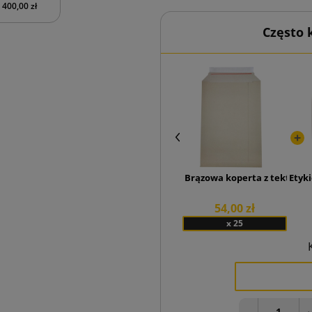
400,00 zł
Często
Brązowa koperta z tektury li
Etyki
54,00 zł
x 25