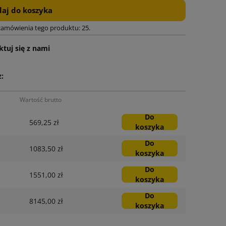
aj do koszyka
zamówienia tego produktu: 25.
tuj się z nami
:
Wartość brutto
Do
569,25 zł
koszyka
Do
1083,50 zł
koszyka
Do
1551,00 zł
koszyka
Do
8145,00 zł
koszyka