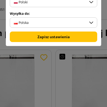
Polski
051
Wysyłka do:
Polska
h produktów w tej samej k
Zapisz ustawienia