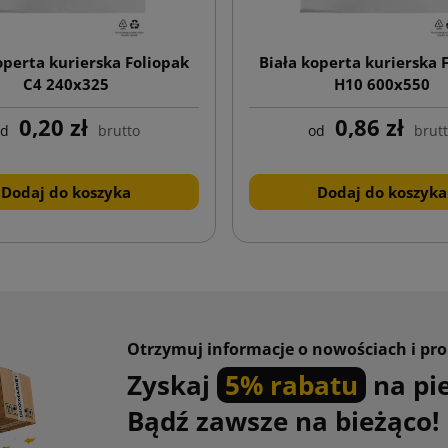
operta kurierska Foliopak
Biała koperta kurierska 
C4 240x325
H10 600x550
0,20 zł
0,86 zł
od
brutto
od
brut
Dodaj do koszyka
Dodaj do koszyka
Otrzymuj informacje o nowościach i pr
Zyskaj
5% rabatu
na pi
Bądź zawsze na bieżąco!