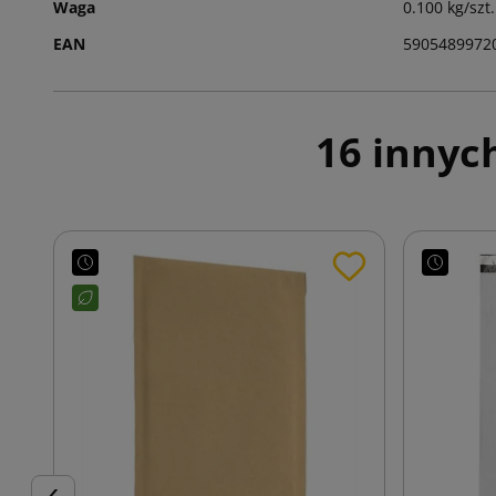
Waga
0.100 kg/szt.
EAN
5905489972
16 innyc