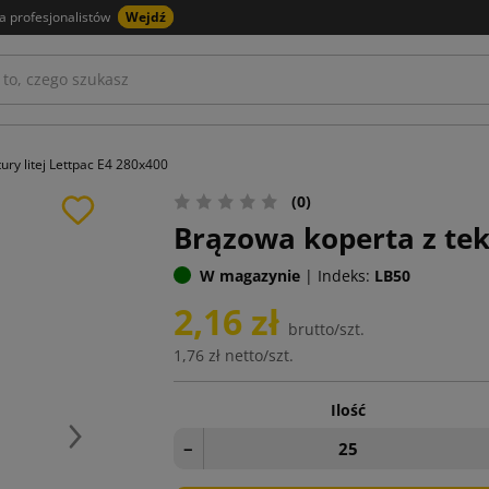
a profesjonalistów
Wejdź
ury litej Lettpac E4 280x400
(0)
Brązowa koperta z tekt
W magazynie
|
Indeks:
LB50
2,16 zł
brutto/szt.
1,76 zł
netto/szt.
Ilość
Następny
−