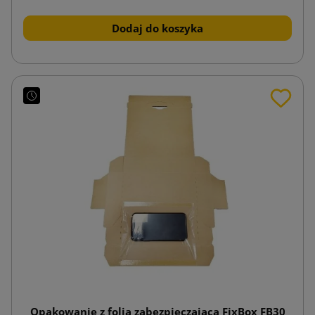
Dodaj do koszyka
Opakowanie z folią zabezpieczającą FixBox FB30