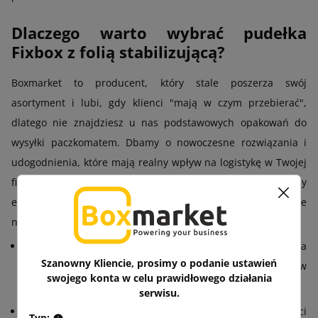
Dlaczego warto wybrać pudełka
Fixbox z folią stabilizującą?
Boxmarket to producent, który stale poszerza swój
asortyment i lubi, gdy klienci "mają w czym przebierać",
dlatego nie znajdziesz u nas podstawowych opakowań do
wysyłki paczkomatem. Dbamy o nowoczesne rozwiązania i
udogodnienia, które mają realny wpływ na logistykę w Twojej
firmie. Fixbox to rozwiązanie zaprojektowane z myślą o branży
e-commerce, firmach wysyłkowych i osobach, które regularnie
nadają paczki. Ich kluczowe zalety to:
Bezpieczeństwo na najwyższym poziomie
– elastyczna
Szanowny Kliencie, prosimy o podanie ustawień
folia dopasowuje się do kształtu produktu, utrzymując go w
swojego konta w celu prawidłowego działania
jednej pozycji.
serwisu.
Oszczędność czasu i kosztów
– brak konieczności
Typ: