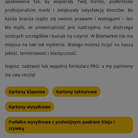
opakowania tak, by wspierały Twój biznes, podkreślały
profesjonalizm marki i zwiększały satysfakcję klientów. Bo
każda branża rządzi się swoimi prawami i wymogami – ten
kto myśli, że uniwersalność jest nadrzędna, nie dostrzega
istotnych szczegółów i bazuje na rutynie. W Boxmarket nie ma
miejsca na taki tok myślenia, dlatego możesz liczyć na naszą
jakość, terminowość i elastyczność.
Napisz, zadzwoń lub wypełnij formularz PRO, a my zajmiemy
się całą resztą!
Kartony klapowe
Kartony tekturowe
Kartony wysyłkowe
Pudełka wysyłkowe z podwójnym paskiem kleju i
zrywką