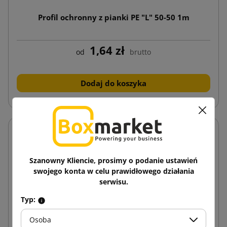
Profil ochronny z pianki PE "L" 50-50 1m
1,64 zł
od
brutto
Dodaj do koszyka
Szanowny Kliencie, prosimy o podanie ustawień
swojego konta w celu prawidłowego działania
serwisu.
Typ:
Osoba