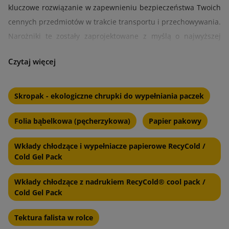
kluczowe rozwiązanie w zapewnieniu bezpieczeństwa Twoich
cennych przedmiotów w trakcie transportu i przechowywania.
Narożniki te zostały zaprojektowane z myślą o najwyższej
ochronie, oferując nie tylko amortyzację, ale i znacząco
podnosząc standardy bezpieczeństwa dla różnorodnych
produktów.
Skropak - ekologiczne chrupki do wypełniania paczek
Zabezpiecz pełną powierzchnię
opakowań
Folia bąbelkowa (pęcherzykowa)
Papier pakowy
Nasze narożniki ochronne wyróżniają się na tle konkurencji
Wkłady chłodzące i wypełniacze papierowe RecyCold /
zaawansowaną technologią produkcji, która zapewnia im
Cold Gel Pack
wyjątkową wytrzymałość i elastyczność. Dzięki temu są one w
Wkłady chłodzące z nadrukiem RecyCold® cool pack /
stanie skutecznie absorbować siłę uderzeń z różnych kątów,
Cold Gel Pack
co jest nieocenione przy ochronie przedmiotów o złożonych
geometriach i delikatnych powierzchniach.
Tektura falista w rolce