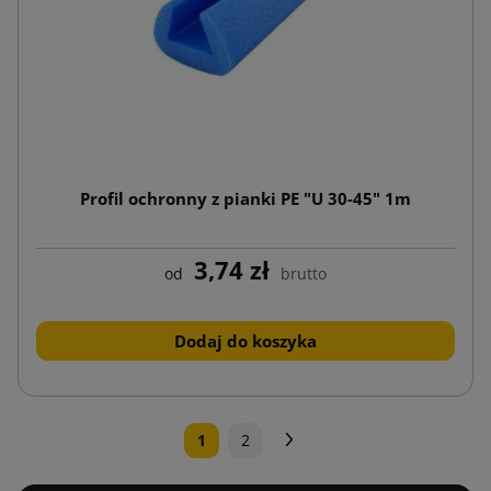
Profil ochronny z pianki PE "U 30-45" 1m
3,74 zł
od
brutto
Dodaj do koszyka
Następny
1
2