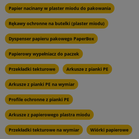
Kluczowe zalety naszych narożników
Papier nacinany w plaster miodu do pakowania
ochronnych:
Rękawy ochronne na butelki (plaster miodu)
Innowacyjna technologia
amortyzacji:
Dyspenser papieru pakowego PaperBox
Wykorzystanie zaawansowanych materiałów pochłaniających
Papierowy wypełniacz do paczek
energię uderzeń gwarantuje ochronę na najwyższym
poziomie.
Przekładki tekturowe
Arkusze z pianki PE
Uniwersalność zastosowań:
Arkusze z pianki PE na wymiar
Dzięki zróżnicowanej ofercie, nasze narożniki znajdą
Profile ochronne z pianki PE
zastosowanie w ochronie mebli, sprzętu RTV i AGD, dzieł
sztuki oraz innych wrażliwych przedmiotów, które wymagają
Arkusze z papierowego plastra miodu
szczególnej ochrony.
Przekładki tekturowe na wymiar
Wiórki papierowe
Ekologiczne Rozwiązania: