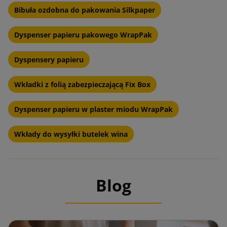
Bibuła ozdobna do pakowania Silkpaper
W trosce o środowisko, stawiamy na produkty przyjazne
Dyspenser papieru pakowego WrapPak
naturze, które po zakończeniu swojego życia użytkowego
mogą być poddane recyklingowi.
Dyspensery papieru
Ergonomiczne Projektowanie:
Wkładki z folią zabezpieczającą Fix Box
Nasze narożniki są zaprojektowane tak, aby ich aplikacja była
Dyspenser papieru w plaster miodu WrapPak
intuicyjna i nie wymagała stosowania dodatkowych narzędzi,
co znacząco skraca czas przygotowania przesyłek.
Wkłady do wysyłki butelek wina
Optymalizacja Kosztów:
Lekkość i wielokrotność użycia naszych narożników
Blog
przyczyniają się do obniżenia kosztów transportu i
magazynowania, jednocześnie zapewniając niezawodną
ochronę.