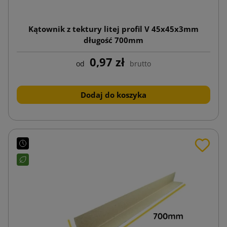
Kątownik z tektury litej profil V 45x45x3mm
długość 700mm
0,97 zł
od
brutto
Dodaj do koszyka