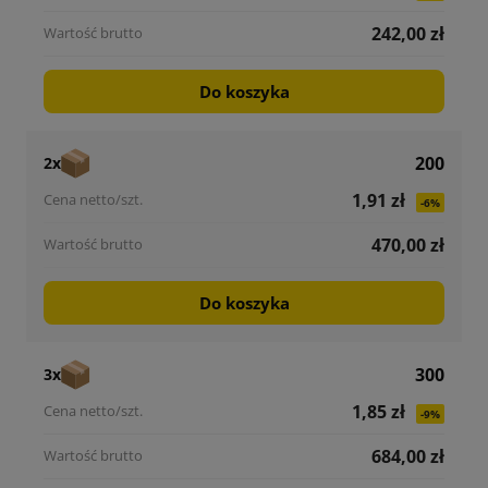
242,00 zł
Do koszyka
200
2x
1,91 zł
-6%
470,00 zł
Do koszyka
300
3x
1,85 zł
-9%
684,00 zł