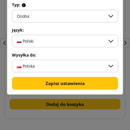
Typ:
Osoba
Język:
Polski
Poprzedni
Nas
Wysyłka do:
Polska
Brązowy karton klapowy K020 BC 600x400x400
Zapisz ustawienia
8,07 zł
od
brutto
Dodaj do koszyka