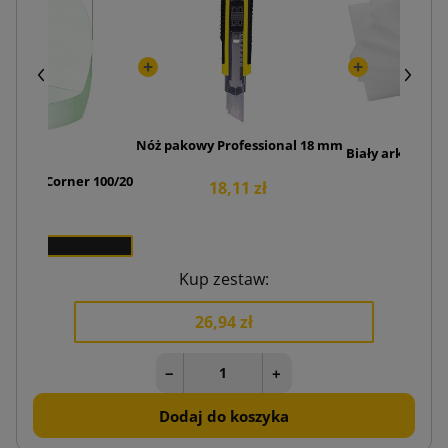
Nóż pakowy Professional 18 mm
Biały arkusz pi
ny Cut Corner 100/20
18,11 zł
6,
50 zł
x 1
Kup zestaw:
26,94 zł
−
+
Dodaj do koszyka