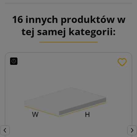
16 innych produktów w
tej samej kategorii:
Poprzedni
Nas