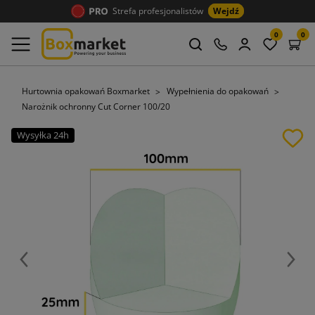
Strefa profesjonalistów
Wejdź
0
0
Hurtownia opakowań Boxmarket
Wypełnienia do opakowań
Narożnik ochronny Cut Corner 100/20
Wysyłka 24h
Poprzedni
Nast