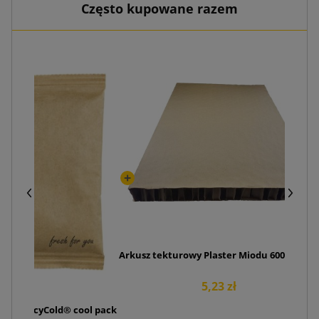
Często kupowane razem
Arkusz tekturowy Plaster Miodu 600x400x1
5,23 zł
kiem RecyCold® cool pack