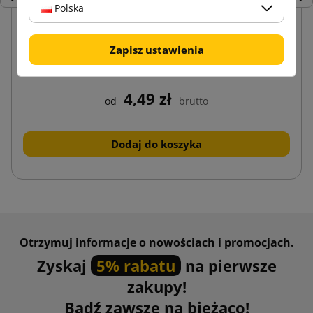
Poprzedni
Nas
Polska
Zapisz ustawienia
Białe pudełko fasonowe z nadrukiem 350x250x70
4,49 zł
od
brutto
Dodaj do koszyka
Otrzymuj informacje o nowościach i promocjach.
Zyskaj
5% rabatu
na pierwsze
zakupy!
Bądź zawsze na bieżąco!