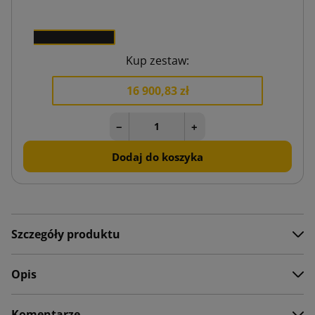
0 zł
0
Kup zestaw:
16 900,83 zł
−
+
Dodaj do koszyka
Szczegóły produktu
Opis
Komentarze