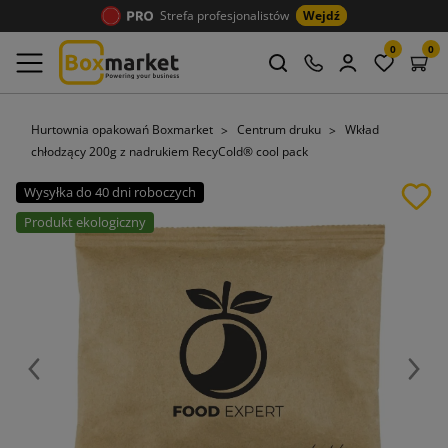
Strefa profesjonalistów
Wejdź
0
0
Hurtownia opakowań Boxmarket
Centrum druku
Wkład
chłodzący 200g z nadrukiem RecyCold® cool pack
Wysyłka do 40 dni roboczych
Produkt ekologiczny
Poprzedni
Nast