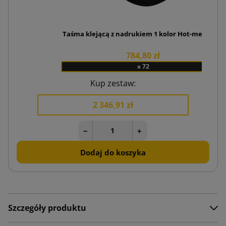
Taśma klejącą z nadrukiem 1 kolor Hot-melt 48/60
784,80 zł
x 72
Kup zestaw:
2 346,91 zł
−
+
Dodaj do koszyka
Szczegóły produktu