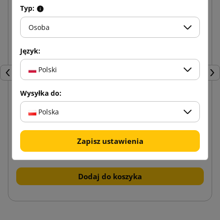
Typ:
Osoba
Język:
Polski
Poprzedni
Nas
Wysyłka do:
Polska
Taśma klejącą z nadrukiem 1 kolor Hot-melt 48/60
Zapisz ustawienia
4,12 zł
od
brutto
Dodaj do koszyka