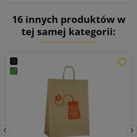
16 innych produktów w
tej samej kategorii:
Poprzedni
Nas