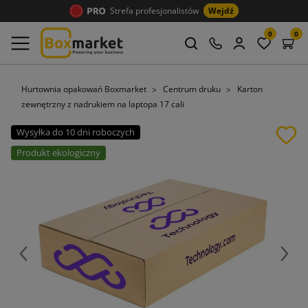
Strefa profesjonalistów
Wejdź
0
0
Hurtownia opakowań Boxmarket
Centrum druku
Karton
zewnętrzny z nadrukiem na laptopa 17 cali
Wysyłka do 10 dni roboczych
Produkt ekologiczny
Poprzedni
Nast