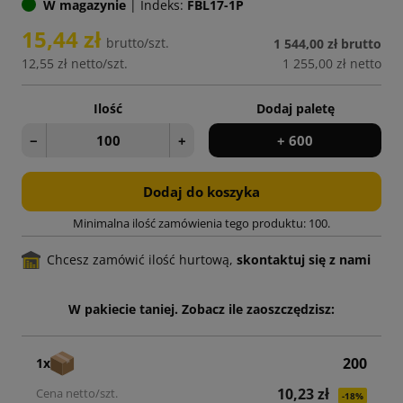
W magazynie
|
Indeks:
FBL17-1P
15,44 zł
brutto/szt.
1 544,00 zł
brutto
12,55 zł
netto/szt.
1 255,00 zł
netto
Ilość
Dodaj paletę
−
+
+ 600
Dodaj do koszyka
Minimalna ilość zamówienia tego produktu: 100.
Chcesz zamówić ilość hurtową,
skontaktuj się z nami
W pakiecie taniej. Zobacz ile zaoszczędzisz:
200
1x
10,23 zł
-18%