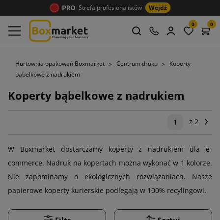
Strefa profesjonalistów
Wejdź
0
0
Hurtownia opakowań Boxmarket
Centrum druku
Koperty
bąbelkowe z nadrukiem
Koperty bąbelkowe z nadrukiem
z 2
Na
1
W Boxmarket dostarczamy koperty z nadrukiem dla e-
commerce. Nadruk na kopertach można wykonać w 1 kolorze.
Nie zapominamy o ekologicznych rozwiązaniach. Nasze
papierowe koperty kurierskie podlegają w 100% recylingowi.
Filtr
Sortuj