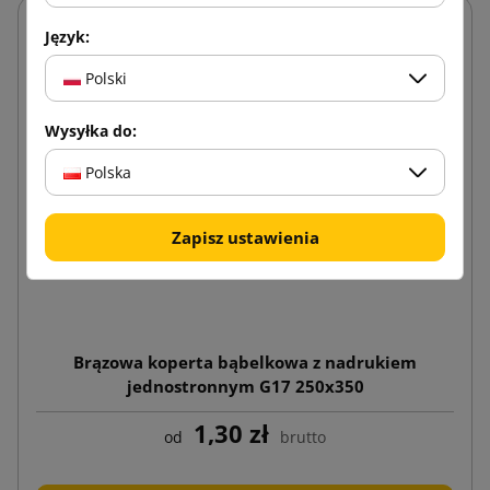
Język:
Polski
Wysyłka do:
Polska
Zapisz ustawienia
Brązowa koperta bąbelkowa z nadrukiem
jednostronnym G17 250x350
1,30 zł
od
brutto