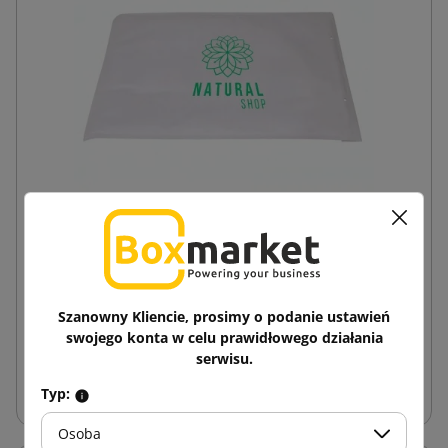
Biała koperta bąbelkowa z nadrukiem
jednostronnym F16 240x350
1,27 zł
od
brutto
Szanowny Kliencie, prosimy o podanie ustawień
swojego konta w celu prawidłowego działania
serwisu.
Dodaj do koszyka
Typ:
Osoba