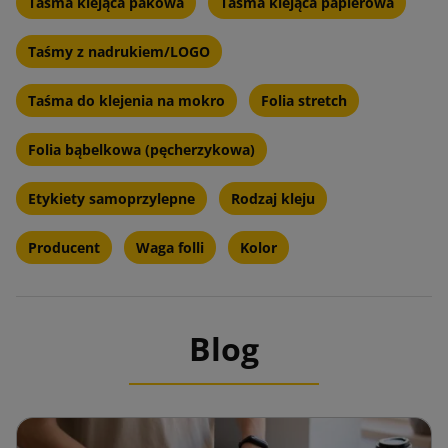
Taśma klejąca pakowa
Taśma klejąca papierowa
Taśmy z nadrukiem/LOGO
Taśma do klejenia na mokro
Folia stretch
Folia bąbelkowa (pęcherzykowa)
Etykiety samoprzylepne
Rodzaj kleju
Producent
Waga folli
Kolor
Blog