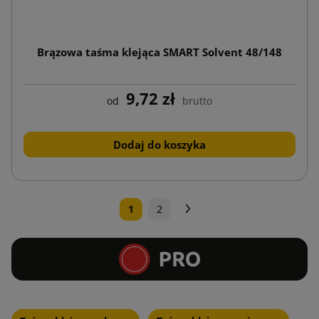
Brązowa taśma klejąca SMART Solvent 48/148
9,72 zł
od
brutto
Dodaj do koszyka
Następny
1
2