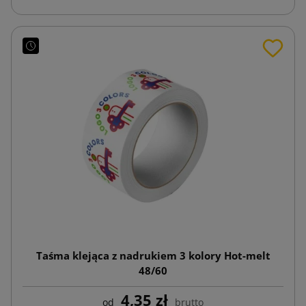
Taśma klejąca z nadrukiem 3 kolory Hot-melt
48/60
4,35 zł
od
brutto