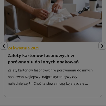
24 kwietnia 2025
Poprzedni
Nas
Zalety kartonów fasonowych w
porównaniu do innych opakowań
Zalety kartonów fasonowych w porównaniu do innych
opakowań Najlepszy, najpraktyczniejszy czy
najładniejszy? – Choć te słowa mogą kojarzyć się ...