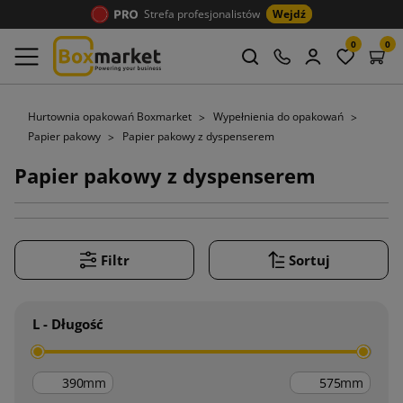
Strefa profesjonalistów
Wejdź
0
0
Hurtownia opakowań Boxmarket
Wypełnienia do opakowań
Papier pakowy
Papier pakowy z dyspenserem
Papier pakowy z dyspenserem
Filtr
Sortuj
L - Długość
mm
mm