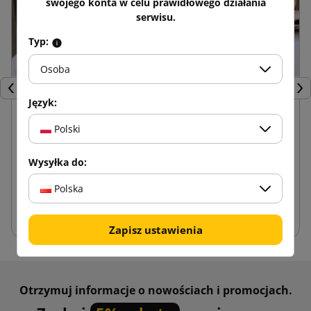
swojego konta w celu prawidłowego działania
serwisu.
Typ:
Osoba
24 kwietnia 2025
Poprzedni
Nas
Język:
Zalety kartonów fasonowych w
Polski
porównaniu do innych opakowań
Zalety kartonów fasonowych w porównaniu do innych
Wysyłka do:
opakowań Najlepszy, najpraktyczniejszy czy
Polska
najładniejszy? – Choć te słowa mogą kojarzyć się ...
Zapisz ustawienia
Otrzymuj informacje o nowościach i promocjach.