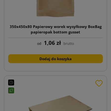
350x450x80 Papierowy worek wysyłkowy BoxBag
papieropak bottom gusset
1,06 zł
od
brutto
Dodaj do koszyka