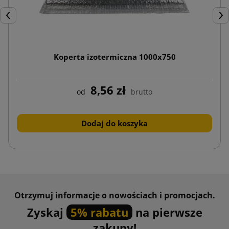
Poprzedni
Nas
Koperta izotermiczna 1000x750
8,56 zł
od
brutto
Dodaj do koszyka
Otrzymuj informacje o nowościach i promocjach.
Zyskaj
5% rabatu
na pierwsze
zakupy!