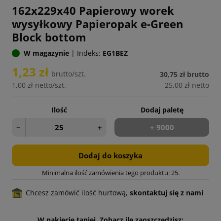
162x229x40 Papierowy worek
wysyłkowy Papieropak e-Green
Block bottom
W magazynie
|
Indeks:
EG1BEZ
1,23 zł
brutto/szt.
30,75 zł
brutto
1,00 zł
netto/szt.
25,00 zł
netto
Ilość
Dodaj paletę
−
+
+ 9000
Dodaj do koszyka
Minimalna ilość zamówienia tego produktu: 25.
Chcesz zamówić ilość hurtową,
skontaktuj się z nami
W pakiecie taniej. Zobacz ile zaoszczędzisz: