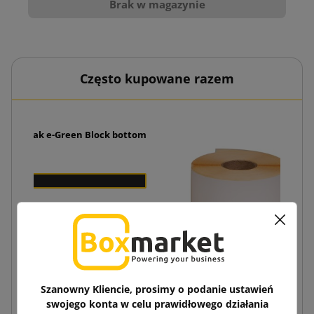
Brak w magazynie
Często kupowane razem
apieropak e-Green Block bottom
Szanowny Kliencie, prosimy o podanie ustawień
swojego konta w celu prawidłowego działania
Etykiety termiczne 100x150 rolka 500 