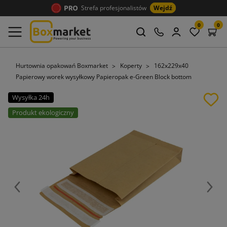
Strefa profesjonalistów
Wejdź
0
0
Hurtownia opakowań Boxmarket
Koperty
162x229x40
Papierowy worek wysyłkowy Papieropak e-Green Block bottom
Wysyłka 24h
Produkt ekologiczny
Poprzedni
Nast