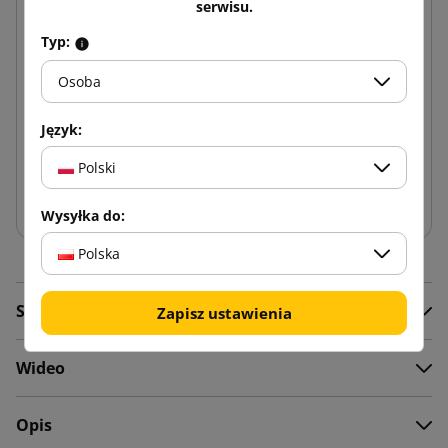
serwisu.
61,49 zł
Typ:
Kup zestaw:
Osoba
108,24 zł
Język:
−
+
Polski
Dodaj do koszyka
Wysyłka do:
Polska
Szczegóły produktu
Zapisz ustawienia
Wideo
Opis