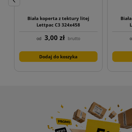
Poprzedni
Biała koperta z tektury litej
Biała
Lettpac C3 324x458
3,00 zł
od
brutto
Dodaj do koszyka