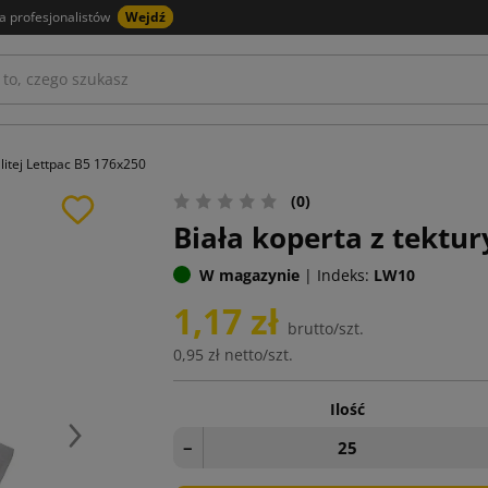
a profesjonalistów
Wejdź
 litej Lettpac B5 176x250
(0)
Biała koperta z tektur
W magazynie
|
Indeks:
LW10
1,17 zł
brutto/szt.
0,95 zł
netto/szt.
Ilość
Następny
−