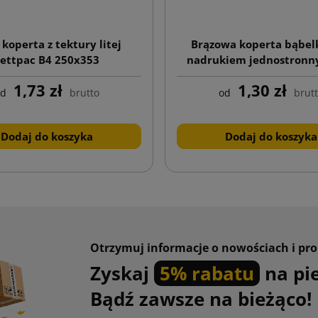
 koperta z tektury litej
Brązowa koperta bąbel
Lettpac B4 250x353
nadrukiem jednostron
250x350
1,73 zł
1,30 zł
od
brutto
od
brut
Dodaj do koszyka
Dodaj do koszyka
Otrzymuj informacje o nowościach i pr
Zyskaj
5% rabatu
na pi
Bądź zawsze na bieżąco!