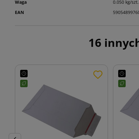
Waga
0.050 kg/szt.
EAN
5905489976
16 innyc