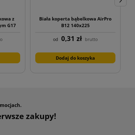
Następn
kowa z
Biała koperta bąbelkowa AirPro
nym G17
B12 140x225
0,31 zł
to
od
brutto
Dodaj do koszyka
omocjach.
erwsze zakupy!