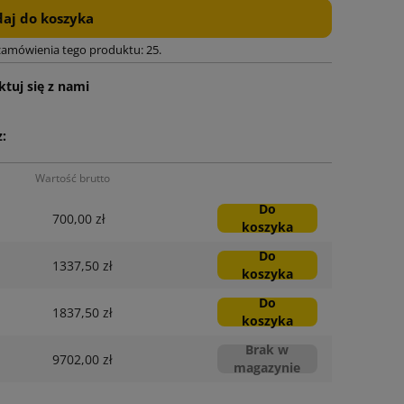
aj do koszyka
zamówienia tego produktu: 25.
tuj się z nami
:
Wartość brutto
Do
700,00 zł
koszyka
Do
1337,50 zł
koszyka
Do
1837,50 zł
koszyka
Brak w
9702,00 zł
magazynie