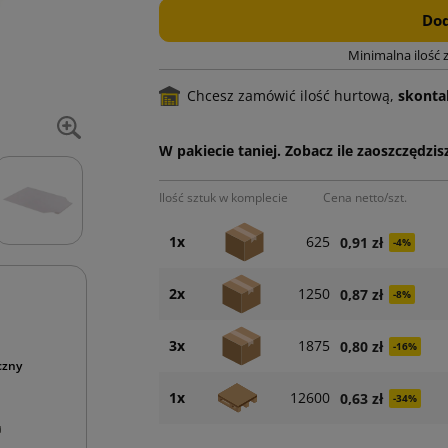
Dod
Minimalna ilość 
Chcesz zamówić ilość hurtową,
skontak
W pakiecie taniej. Zobacz ile zaoszczędzisz
Ilość sztuk w komplecie
Cena netto/szt.
1x
625
0,91 zł
-4%
2x
1250
0,87 zł
-8%
3x
1875
0,80 zł
-16%
czny
1x
12600
0,63 zł
-34%