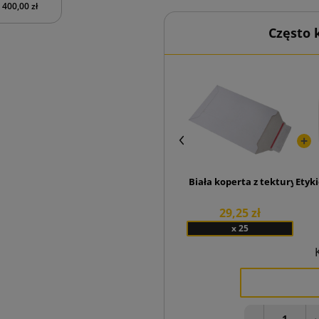
400,00 zł
Często
Biała koperta z tektury lite
Etyki
29,25 zł
x 25