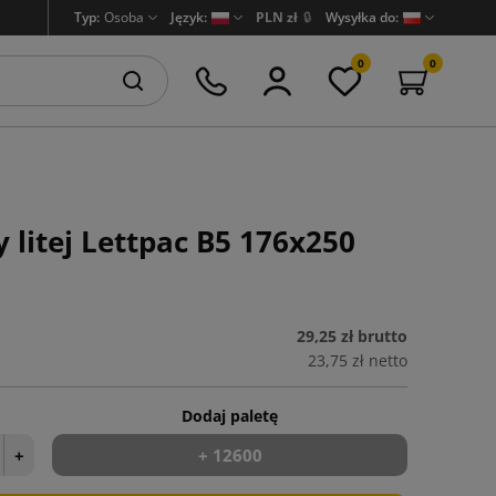
Typ:
Osoba
Język:
PLN zł
🔒
Wysyłka do:
0
0
y litej Lettpac B5 176x250
29,25 zł
brutto
23,75 zł
netto
Dodaj paletę
+
+ 12600