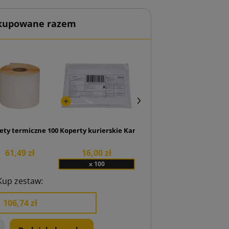
 kupowane razem
j Lettpac B5 176x250
ety termiczne 100x150 rolka 500 szt.
Koperty kurierskie Kangurki Przylgi C6
61,49 zł
16,00 zł
x 100
Kup zestaw:
106,74 zł