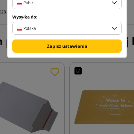
Polski
028
Wysyłka do:
Polska
h produktów w tej samej k
Zapisz ustawienia