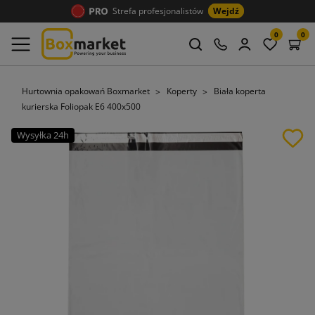
Strefa profesjonalistów
Wejdź
0
0
Hurtownia opakowań Boxmarket
Koperty
Biała koperta
kurierska Foliopak E6 400x500
Wysyłka 24h