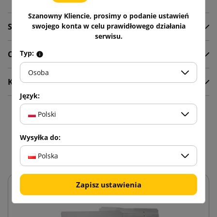
Szanowny Kliencie, prosimy o podanie ustawień
Szczegóły produktu
swojego konta w celu prawidłowego działania
serwisu.
Typ:
Opis
Osoba
Komentarze
Język:
Polski
16 innych produktów w
tej samej kategorii:
Wysyłka do:
Polska
Zapisz ustawienia