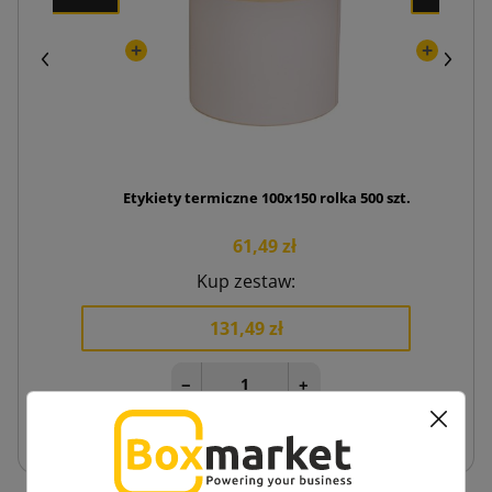
Etykiety termiczne 100x150 rolka 500 szt.
61,49 zł
Kup zestaw:
131,49 zł
−
+
Dodaj do koszyka