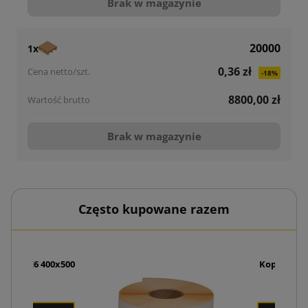
Brak w magazynie
20000
1x
0,36 zł
-18%
8800,00 zł
Brak w magazynie
Często kupowane razem
liopak E6 400x500
Koperty ku