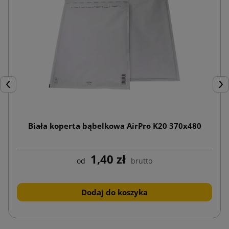
Poprzedni
Nas
Biała koperta bąbelkowa AirPro K20 370x480
1,40 zł
od
brutto
Dodaj do koszyka