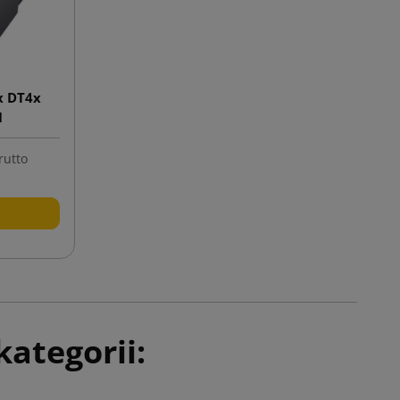
x DT4x
I
rutto
ategorii: