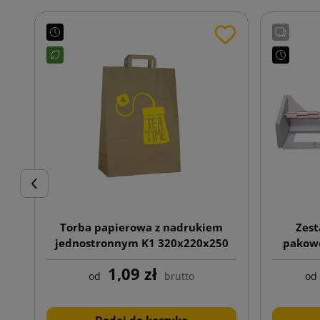
Poprzedni
Torba papierowa z nadrukiem
Zest
jednostronnym K1 320x220x250
pakowe
naci
1,09 zł
Activa
od
brutto
od
Dodaj do koszyka