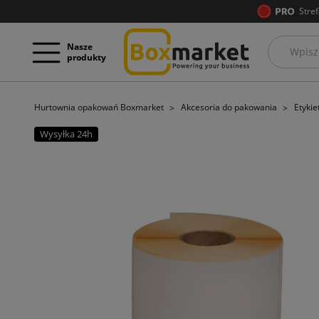
Stref
Nasze
produkty
Hurtownia opakowań Boxmarket
Akcesoria do pakowania
Etykie
Wysyłka 24h