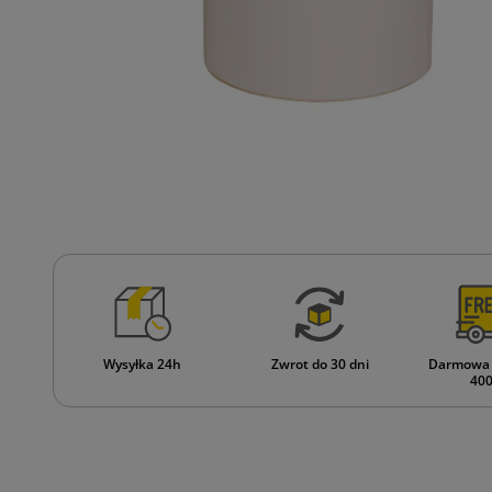
Wysyłka 24h
Zwrot do 30 dni
Darmowa 
400