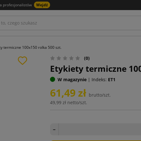
a profesjonalistów
Wejdź
ty termiczne 100x150 rolka 500 szt.
(0)
Etykiety termiczne 100
W magazynie
|
Indeks:
ET1
61,49 zł
brutto/szt.
49,99 zł
netto/szt.
−