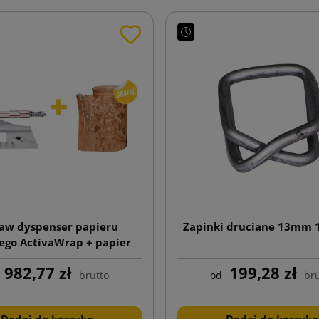
aw dyspenser papieru
Zapinki druciane 13mm 1
go ActivaWrap + papier
nany w plaster miodu
982,77 zł
199,28 zł
Wrap rolka 395mmx250m
brutto
od
bru
Dodaj do koszyka
Dodaj do koszyka