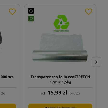
Następn
000 szt.
Transparentna folia ecoSTRETCH
17mic 1,5kg
r
15,99 zł
tto
od
brutto
Dodaj do koszyka