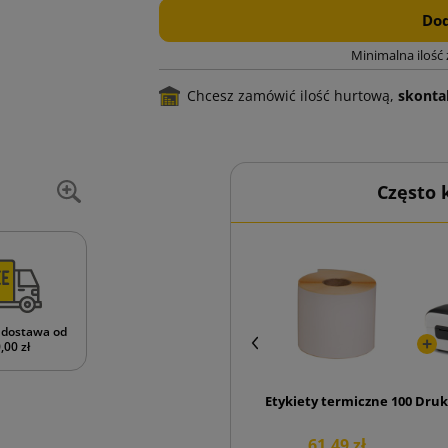
Dod
Minimalna ilość
Chcesz zamówić ilość hurtową,
skontak
Często
dostawa od
,00 zł
Etykiety termiczne 100x150 r
Druk
61,49 zł