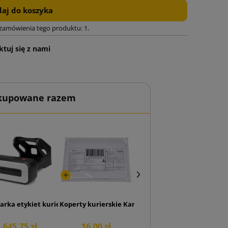
aj do koszyka
 zamówienia tego produktu: 1.
tuj się z nami
 kupowane razem
olka 500 szt.
arka etykiet kurierskich BeMark SM AM246S czarna
Koperty kurierskie Kangurki Przylgi C6
645,75 zł
16,00 zł