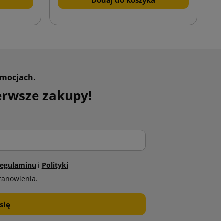
omocjach.
erwsze zakupy!
egulaminu
i
Polityki
tanowienia.