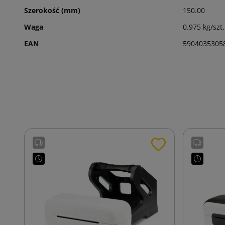
Szerokość (mm)
150.00
Waga
0.975 kg/szt.
EAN
5904035305