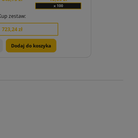
x 100
Kup zestaw:
723,24 zł
+
Dodaj do koszyka