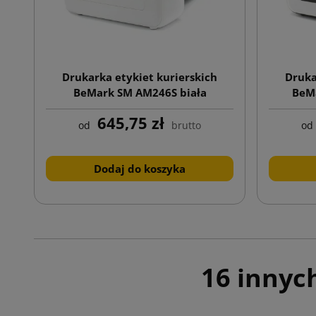
Drukarka etykiet kurierskich
Druka
BeMark SM AM246S biała
BeM
645,75 zł
od
brutto
od
Dodaj do koszyka
16 innyc