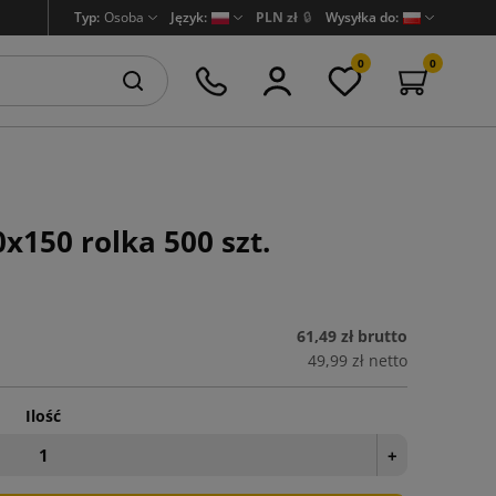
Typ:
Osoba
Język:
PLN zł
🔒
Wysyłka do:
0
0
x150 rolka 500 szt.
61,49 zł
brutto
49,99 zł
netto
Ilość
+