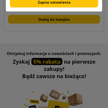
Zapisz ustawienia
192,18 zł
od
brutto
Dodaj do koszyka
Otrzymuj informacje o nowościach i promocjach.
Zyskaj
5% rabatu
na pierwsze
zakupy!
Bądź zawsze na bieżąco!