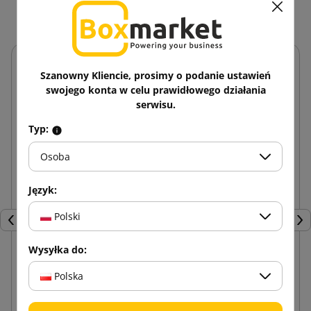
Szanowny Kliencie, prosimy o podanie ustawień
swojego konta w celu prawidłowego działania
serwisu.
Typ:
Osoba
Język:
Polski
Poprzedni
Nas
Wysyłka do:
Polska
Nożyczki bezpieczne Safecut 15