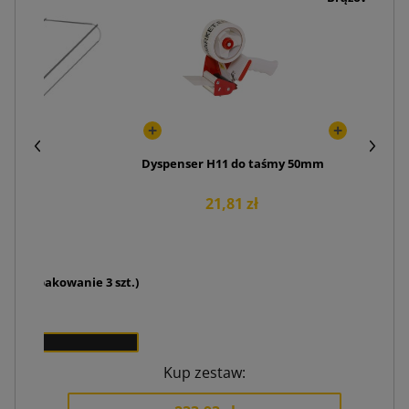
Dyspenser H11 do taśmy 50mm
21,81 zł
arty (opakowanie 3 szt.)
 zł
Kup zestaw: