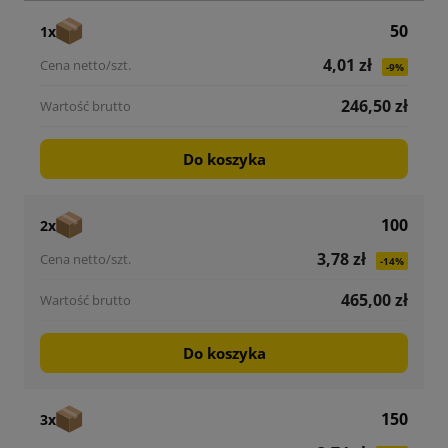
50
1x
4,01 zł
-9%
246,50 zł
Do koszyka
100
2x
3,78 zł
-14%
465,00 zł
Do koszyka
150
3x