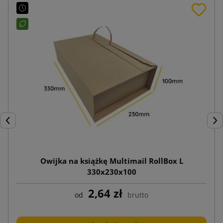
Poprzedni
Nas
Owijka na książkę Multimail RollBox L
330x230x100
2,64 zł
od
brutto