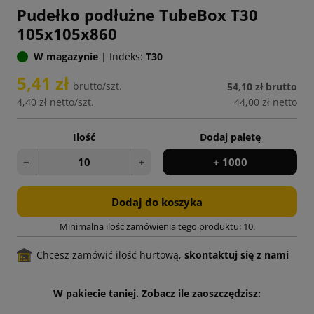
Pudełko podłużne TubeBox T30
105x105x860
W magazynie
|
Indeks:
T30
5,41 zł
brutto/szt.
54,10 zł
brutto
4,40 zł
netto/szt.
44,00 zł
netto
Ilość
Dodaj paletę
−
+
+ 1000
Dodaj do koszyka
Minimalna ilość zamówienia tego produktu: 10.
Chcesz zamówić ilość hurtową,
skontaktuj się z nami
W pakiecie taniej. Zobacz ile zaoszczędzisz: