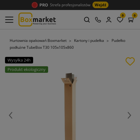
Strefa profesjonalistów
Wejdź
0
0
Hurtownia opakowań Boxmarket
Kartony i pudełka
Pudełko
podłużne TubeBox T30 105x105x860
Wysyłka 24h
Produkt ekologiczny
Poprzedni
Nast