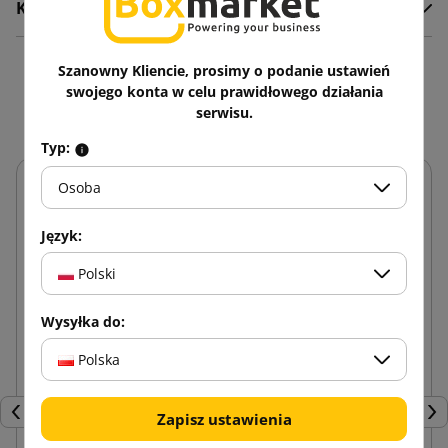
Komentarze
Szanowny Kliencie, prosimy o podanie ustawień
Zobacz także
swojego konta w celu prawidłowego działania
serwisu.
Typ:
Osoba
Język:
Polski
Wysyłka do:
Polska
Zapisz ustawienia
Poprzedni
Nas