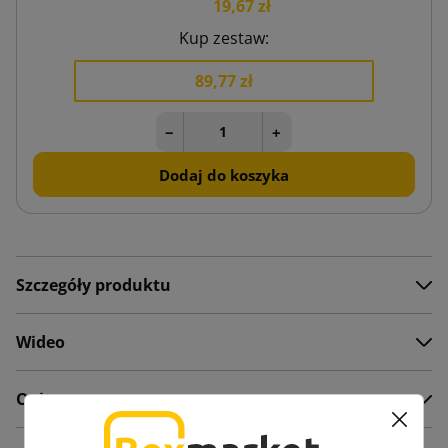
19,67 zł
Kup zestaw:
89,77 zł
−
+
Dodaj do koszyka
Szczegóły produktu
Wideo
Opis