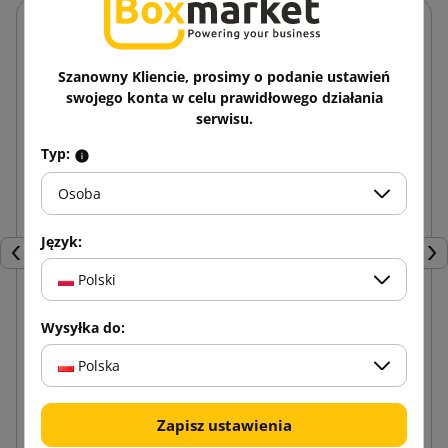
Szanowny Kliencie, prosimy o podanie ustawień
swojego konta w celu prawidłowego działania
serwisu.
Typ:
Osoba
Język:
Poprzedni
Nas
Polski
Wysyłka do:
Papierowy wypełniacz do paczek GreenLine 70g –
Fanfold 380mm x 360mb
Polska
152,21 zł
od
brutto
Zapisz ustawienia