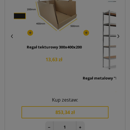
zł
Regał tekturowy 300x400x200
13,63 zł
Regał metalowy "Primo II
310,99
Kup zestaw:
853,34 zł
−
+