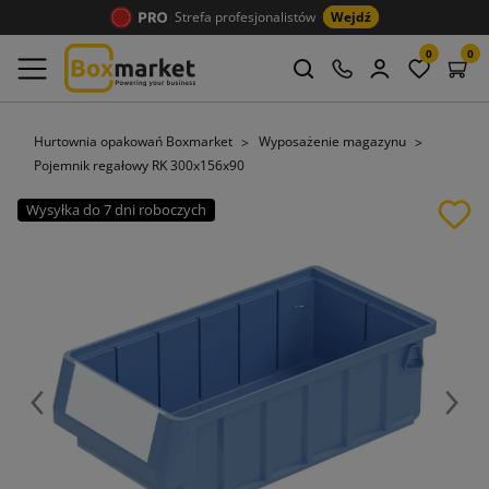
Strefa profesjonalistów
Wejdź
0
0
Hurtownia opakowań Boxmarket
Wyposażenie magazynu
Pojemnik regałowy RK 300x156x90
Wysyłka do 7 dni roboczych
Poprzedni
Nast