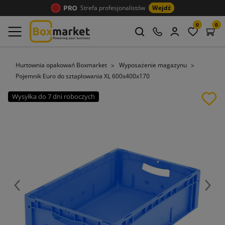
Strefa profesjonalistów
Wejdź
0
0
Hurtownia opakowań Boxmarket
Wyposażenie magazynu
Pojemnik Euro do sztaplowania XL 600x400x170
Wysyłka do 7 dni roboczych
Poprzedni
Nast