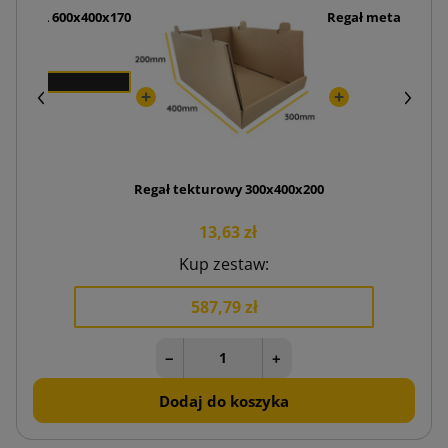
ania XL 600x400x170
Regał metalowy "Pr
zł
3
Regał tekturowy 300x400x200
13,63 zł
Kup zestaw:
587,79 zł
−
+
Dodaj do koszyka