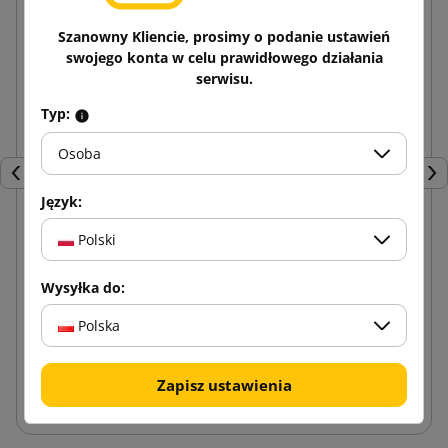
Szanowny Kliencie, prosimy o podanie ustawień
swojego konta w celu prawidłowego działania
serwisu.
Typ:
Osoba
Poprzedni
Nas
Język:
Polski
Taśma spinająca PP BK 12x2000m/80my
Wysyłka do:
259,70 zł
od
brutto
Polska
Dodaj do koszyka
Zapisz ustawienia