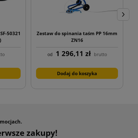
Następn
 SF-50321
Zestaw do spinania taśm PP 16mm
)
ZN16
1 296,11 zł
tto
od
brutto
Dodaj do koszyka
omocjach.
erwsze zakupy!