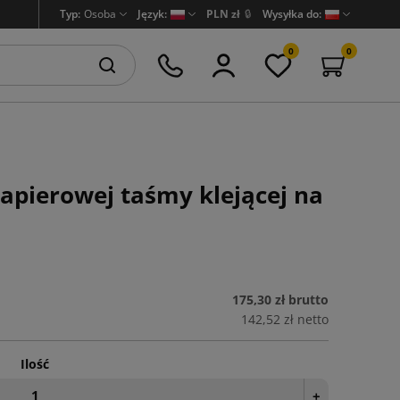
Typ:
Osoba
Język:
PLN zł
🔒
Wysyłka do:
0
0
apierowej taśmy klejącej na
175,30 zł
brutto
142,52 zł
netto
Ilość
+