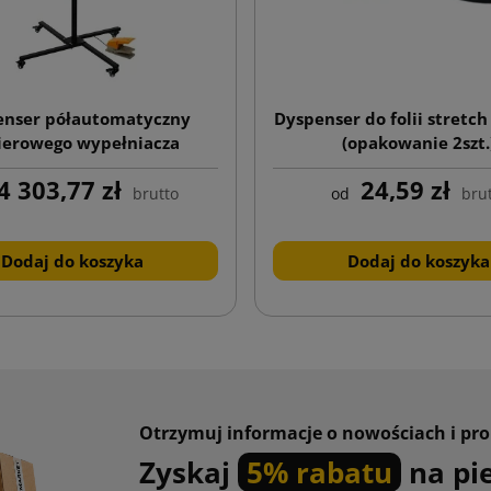
enser półautomatyczny
Dyspenser do folii stretch
ierowego wypełniacza
(opakowanie 2szt.
4 303,77 zł
24,59 zł
brutto
od
bru
Dodaj do koszyka
Dodaj do koszyka
Otrzymuj informacje o nowościach i pr
Zyskaj
5% rabatu
na pi