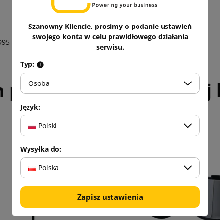
Szanowny Kliencie, prosimy o podanie ustawień
swojego konta w celu prawidłowego działania
995
serwisu.
Typ:
h produktów w tej samej k
Osoba
Język:
Polski
Wysyłka do:
Polska
Zapisz ustawienia