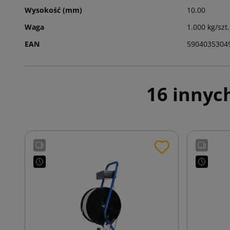
Wysokość (mm)
10.00
Waga
1.000 kg/szt.
EAN
5904035304
16 innyc