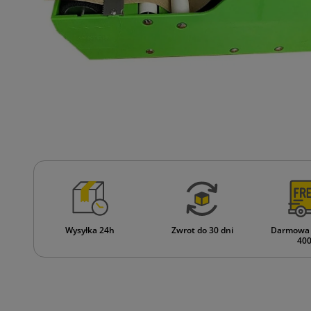
Wysyłka 24h
Zwrot do 30 dni
Darmowa 
400