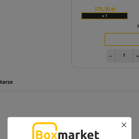
175,30 zł
x 1
−
tarze