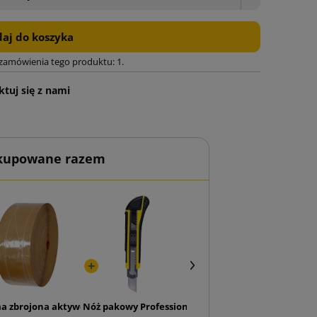
aj do koszyka
 zamówienia tego produktu: 1.
tuj się z nami
 kupowane razem
owej taśmy klejącej na mokro
a zbrojona aktywowana na mokro do maszyny NK4000 60 mm x 200 
Nóż pakowy Professional 18 mm