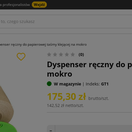
a profesjonalistów
Wejdź
enser ręczny do papierowej taśmy klejącej na mokro
(0)
Dyspenser ręczny do p
mokro
W magazynie
|
Indeks:
GT1
175,30 zł
brutto/szt.
142,52 zł
netto/szt.
−