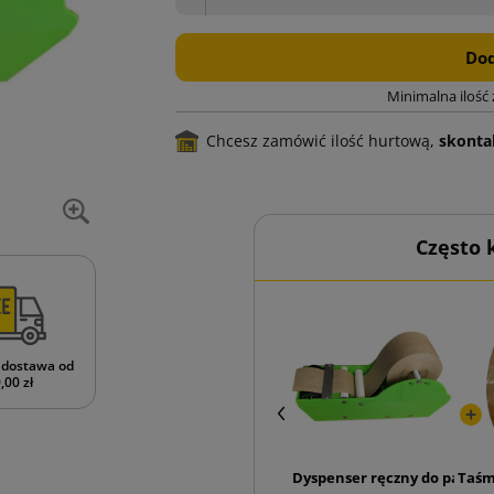
Dod
Minimalna ilość
Chcesz zamówić ilość hurtową,
skontak
Często
dostawa od
,00 zł
Dyspenser ręczny do papier
Taśm