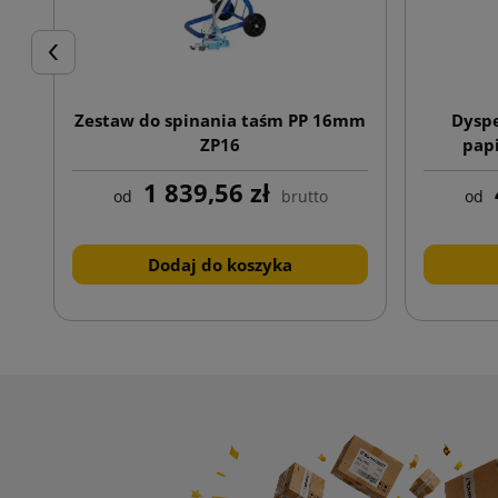
Poprzedni
Zestaw do spinania taśm PP 16mm
Dysp
ZP16
pap
1 839,56 zł
od
brutto
od
Dodaj do koszyka