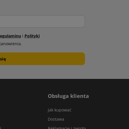
egulaminu
i
Polityki
tanowienia.
Obsługa klienta
Jak kupować
Dostawa
i
Reklamacje i zwroty