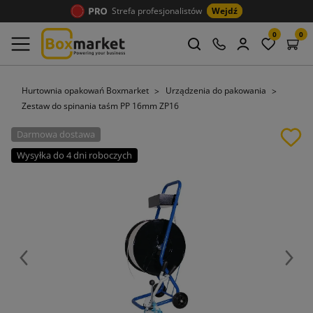
Strefa profesjonalistów
Wejdź
0
0
Hurtownia opakowań Boxmarket
Urządzenia do pakowania
Zestaw do spinania taśm PP 16mm ZP16
Darmowa dostawa
Wysyłka do 4 dni roboczych
Poprzedni
Nast