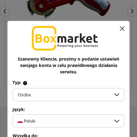
Poprzedni
Nas
Dyspenser do taśmy 50 mm
80,84 zł
od
brutto
Szanowny Kliencie, prosimy o podanie ustawień
swojego konta w celu prawidłowego działania
serwisu.
Dodaj do koszyka
Typ:
Osoba
Język:
Otrzymuj informacje o nowościach i promocjach.
Polski
Zyskaj
5% rabatu
na pierwsze
Wysyłka do: