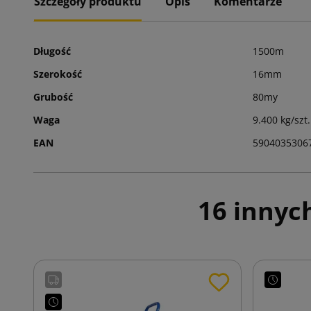
Szczegóły produktu
Opis
Komentarze
Długość
1500m
Szerokość
16mm
Grubość
80my
Waga
9.400 kg/szt.
EAN
5904035306
16 innyc