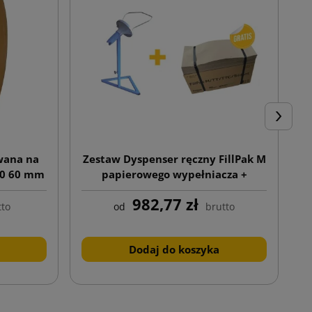
Następn
wana na
Zestaw Dyspenser ręczny FillPak M
00 60 mm
papierowego wypełniacza +
Papierowy wypełniacz Greenline
982,77 zł
70g 350x380
tto
od
brutto
Dodaj do koszyka