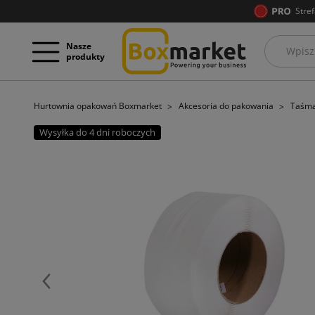
Stref
Nasze
produkty
Hurtownia opakowań Boxmarket
Akcesoria do pakowania
Taśma
Wysyłka do 4 dni roboczych
Poprzedni