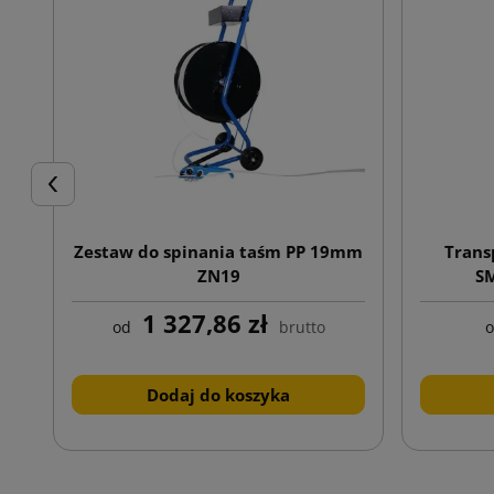
Poprzedni
Zestaw do spinania taśm PP 19mm
Trans
ZN19
SM
1 327,86 zł
od
brutto
Dodaj do koszyka