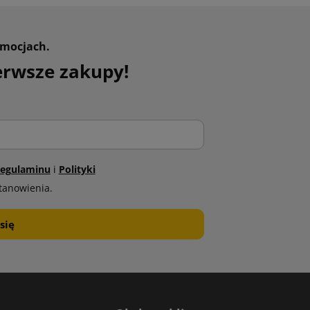
omocjach.
erwsze zakupy!
egulaminu
i
Polityki
tanowienia.