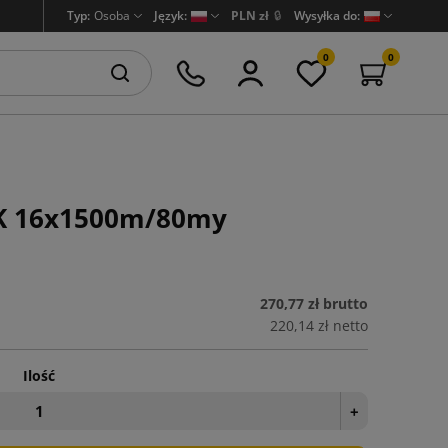
Typ:
Osoba
Język:
PLN zł
🔒
Wysyłka do:
0
0
BK 16x1500m/80my
270,77 zł
brutto
220,14 zł
netto
Ilość
+