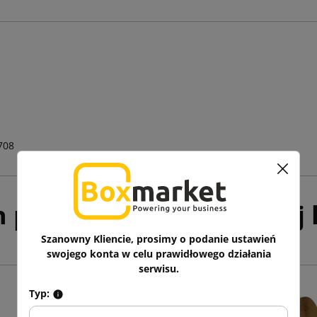
708
h produktów w tej samej k
Szanowny Kliencie, prosimy o podanie ustawień
swojego konta w celu prawidłowego działania
serwisu.
Typ: