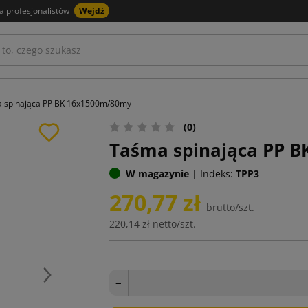
a profesjonalistów
Wejdź
 spinająca PP BK 16x1500m/80my
(0)
Taśma spinająca PP 
W magazynie
|
Indeks:
TPP3
270,77 zł
brutto/szt.
220,14 zł
netto/szt.
Następny
−