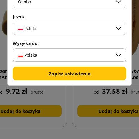
Osoba
Język:
Polski
Wysyłka do:
Polska
parentna taśma klejąca
Taśma zbrojona aktywo
Zapisz ustawienia
ART Solvent 48/148
mokro do maszyny NK40
x 200 mb
9,72 zł
37,58 zł
od
brutto
od
bru
Dodaj do koszyka
Dodaj do koszyka