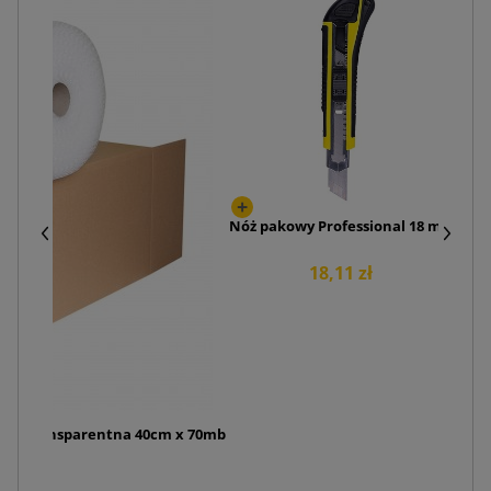
Kope
Nóż pakowy Professional 18 mm
18,11 zł
rolce transparentna 40cm x 70mb
7 zł