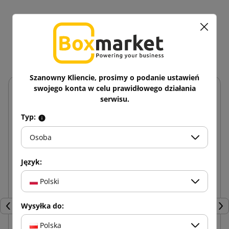
16 innych produktów w
tej samej kategorii:
Szanowny Kliencie, prosimy o podanie ustawień
swojego konta w celu prawidłowego działania
serwisu.
Typ:
Osoba
Język:
Polski
Wysyłka do:
Poprzedni
Nas
Polska