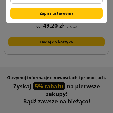
Zestaw folia Stretch czarna 1,5kg + dyspenser
Zapisz ustawienia
49,20 zł
od
brutto
Dodaj do koszyka
Otrzymuj informacje o nowościach i promocjach.
Zyskaj
5% rabatu
na pierwsze
zakupy!
Bądź zawsze na bieżąco!