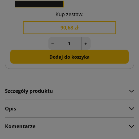
1
Kup zestaw:
90,68 zł
−
+
Dodaj do koszyka
Szczegóły produktu
Opis
Komentarze