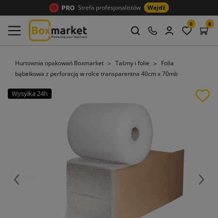
Strefa profesjonalistów
Wejdź
0
0
Hurtownia opakowań Boxmarket
Taśmy i folie
Folia
bąbelkowa z perforacją w rolce transparentna 40cm x 70mb
Wysyłka 24h
Poprzedni
Nast