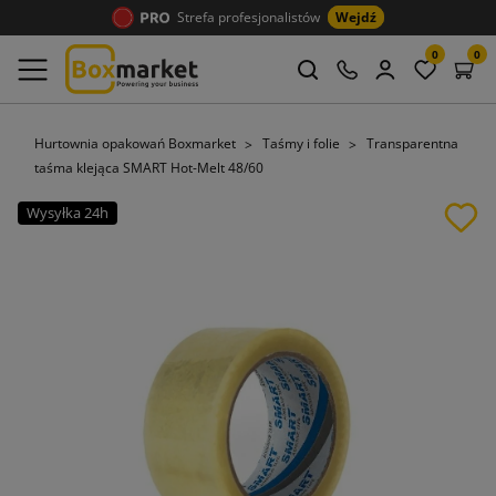
Strefa profesjonalistów
Wejdź
0
0
Hurtownia opakowań Boxmarket
Taśmy i folie
Transparentna
taśma klejąca SMART Hot-Melt 48/60
Wysyłka 24h