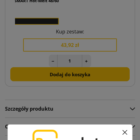
lejąca SMART Hot-Melt 48/60
,00 zł
x 1
Kup zestaw:
43,92 zł
−
+
Dodaj do koszyka
Szczegóły produktu
Opis