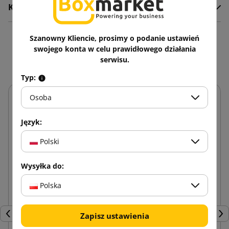
Komentarze
Szanowny Kliencie, prosimy o podanie ustawień
Zobacz także
swojego konta w celu prawidłowego działania
serwisu.
Typ:
Osoba
Język:
Polski
Wysyłka do:
Polska
Zapisz ustawienia
Poprzedni
Nas