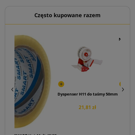
Często kupowane razem
Nóż pak
Dyspenser H11 do taśmy 50mm
21,81 zł