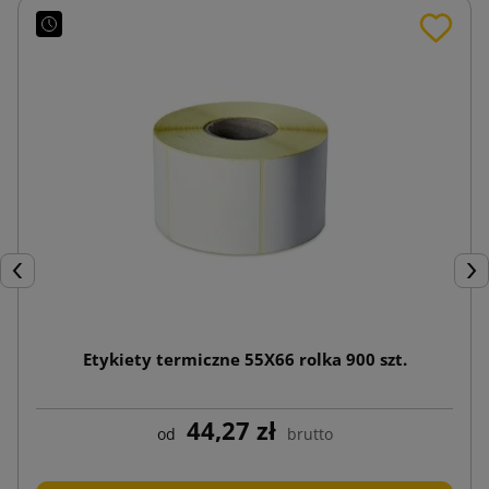
Poprzedni
Nas
Etykiety termiczne 55X66 rolka 900 szt.
44,27 zł
od
brutto