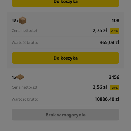
Do koszyka
108
18x
2,75 zł
-15%
365,04 zł
Do koszyka
3456
1x
2,56 zł
-21%
10886,40 zł
Brak w magazynie