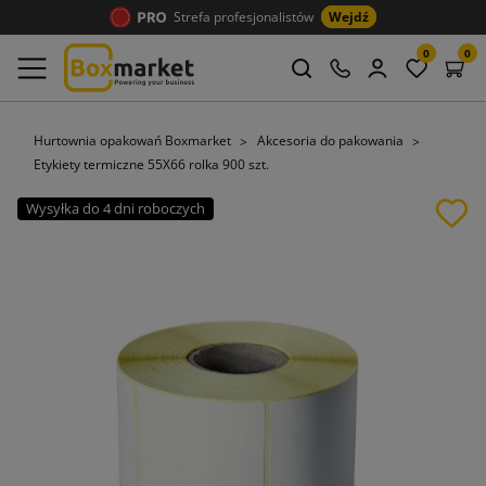
Strefa profesjonalistów
Wejdź
0
0
Hurtownia opakowań Boxmarket
Akcesoria do pakowania
Etykiety termiczne 55X66 rolka 900 szt.
Wysyłka do 4 dni roboczych