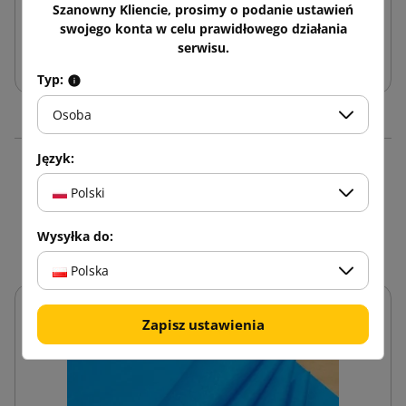
Szanowny Kliencie, prosimy o podanie ustawień
swojego konta w celu prawidłowego działania
serwisu.
Dodaj do koszyka
Typ:
Osoba
Język:
16 innych produktów w
Polski
tej samej kategorii:
Wysyłka do:
Polska
Zapisz ustawienia