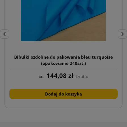
Poprzedni
Nas
Bibułki ozdobne do pakowania bleu turquoise
(opakowanie 240szt.)
144,08 zł
od
brutto
Dodaj do koszyka