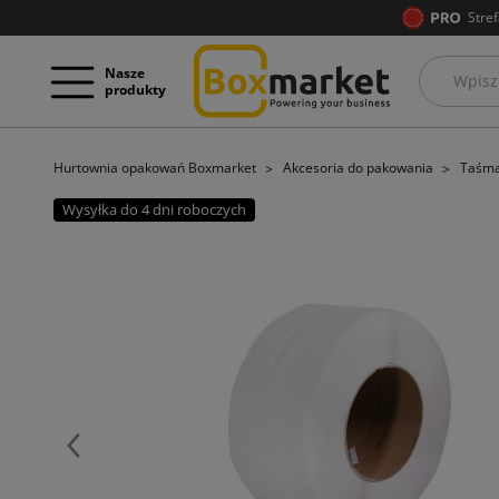
Stref
Nasze
produkty
Hurtownia opakowań Boxmarket
Akcesoria do pakowania
Taśma
Wysyłka do 4 dni roboczych
Poprzedni