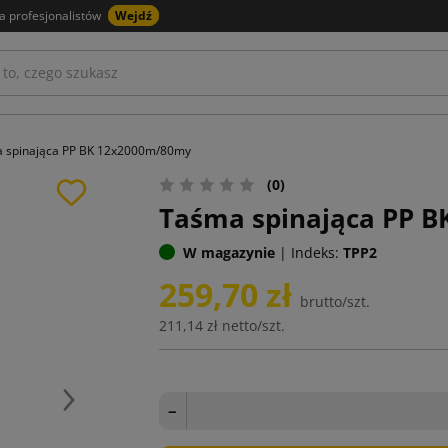
a profesjonalistów
Wejdź
 spinająca PP BK 12x2000m/80my
(0)
Taśma spinająca PP 
W magazynie
|
Indeks:
TPP2
259,70 zł
brutto/szt.
211,14 zł
netto/szt.
Następny
−