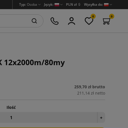
Typ:
Osoba
Język:
PLN zł
🔒
Wysyłka do:
0
0
BK 12x2000m/80my
259,70 zł
brutto
211,14 zł
netto
Ilość
+