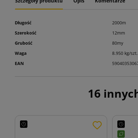
Szczegóły produktu
Opis
Komentarze
Długość
2000m
Szerokość
12mm
Grubość
80my
Waga
8.950 kg/szt.
EAN
5904035306
16 innyc