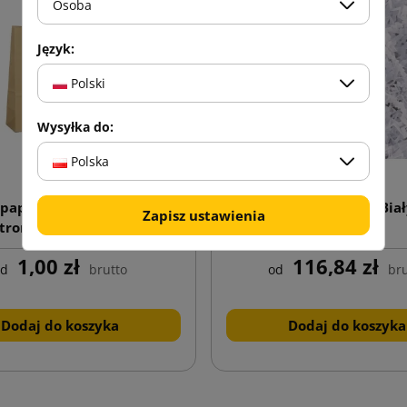
Osoba
Język:
Polski
Wysyłka do:
Polska
 papierowa z nadrukiem
Wiórki papierowe Biał
Zapisz ustawienia
stronnym C1 180x80x210
1,00 zł
116,84 zł
od
brutto
od
bru
Dodaj do koszyka
Dodaj do koszyka