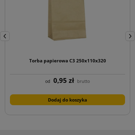
Poprzedni
Nas
Torba papierowa C3 250x110x320
0,95 zł
od
brutto
Dodaj do koszyka