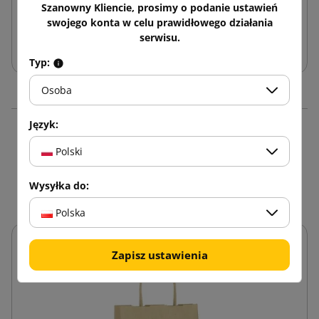
Szanowny Kliencie, prosimy o podanie ustawień
swojego konta w celu prawidłowego działania
serwisu.
Dodaj do koszyka
Typ:
Osoba
Język:
16 innych produktów w
Polski
tej samej kategorii:
Wysyłka do:
Polska
Zapisz ustawienia