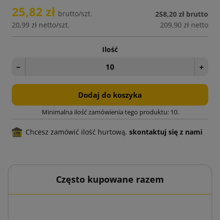
25,82 zł
brutto/szt.
258,20 zł
brutto
20,99 zł
netto/szt.
209,90 zł
netto
Ilość
−
+
Dodaj do koszyka
Minimalna ilość zamówienia tego produktu: 10.
Chcesz zamówić ilość hurtową,
skontaktuj się z nami
Często kupowane razem
00 szt.
Kope