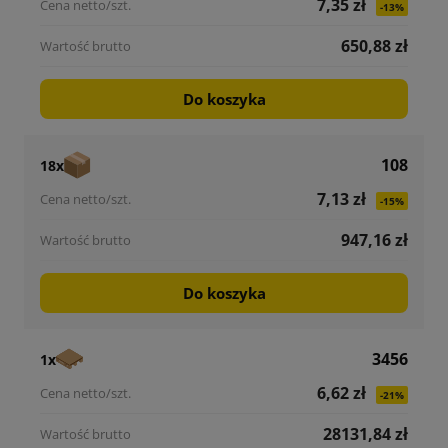
7,35 zł
-13%
650,88 zł
Do koszyka
108
18x
7,13 zł
-15%
947,16 zł
Do koszyka
3456
1x
6,62 zł
-21%
28131,84 zł