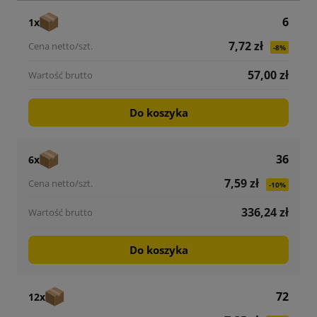
6
1x
7,72 zł
-8%
57,00 zł
Do koszyka
36
6x
7,59 zł
-10%
336,24 zł
Do koszyka
72
12x