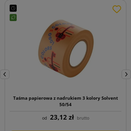
Poprzedni
Nas
Taśma papierowa z nadrukiem 3 kolory Solvent
50/54
23,12 zł
od
brutto