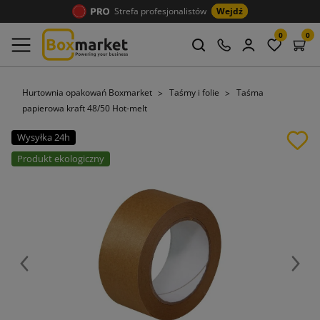
Strefa profesjonalistów
Wejdź
0
0
Hurtownia opakowań Boxmarket
Taśmy i folie
Taśma
papierowa kraft 48/50 Hot-melt
Wysyłka 24h
Produkt ekologiczny
Poprzedni
Nast