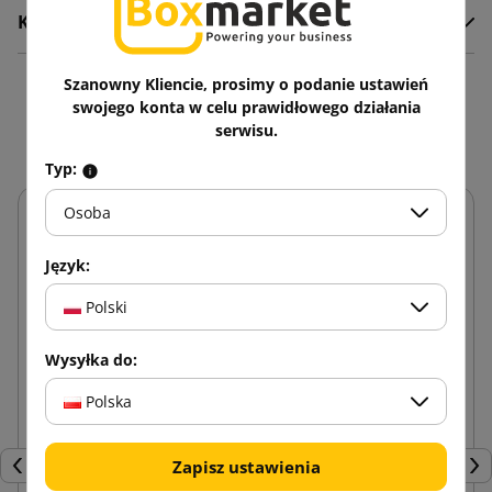
Komentarze
Szanowny Kliencie, prosimy o podanie ustawień
Zobacz także
swojego konta w celu prawidłowego działania
serwisu.
Typ:
Osoba
Język:
Polski
Wysyłka do:
Polska
Zapisz ustawienia
Poprzedni
Nas