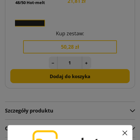
21,81 zł
18,
 kraft 48/50 Hot-melt
0,36 zł
x 1
Kup zestaw:
50,28 zł
−
+
Dodaj do koszyka
Szczegóły produktu
Opis