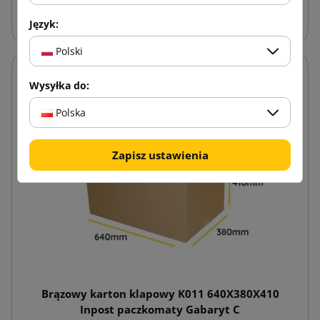
Dodaj do koszyka
Język:
Polski
Wysyłka do:
Polska
Zapisz ustawienia
Brązowy karton klapowy K011 640X380X410
Inpost paczkomaty Gabaryt C