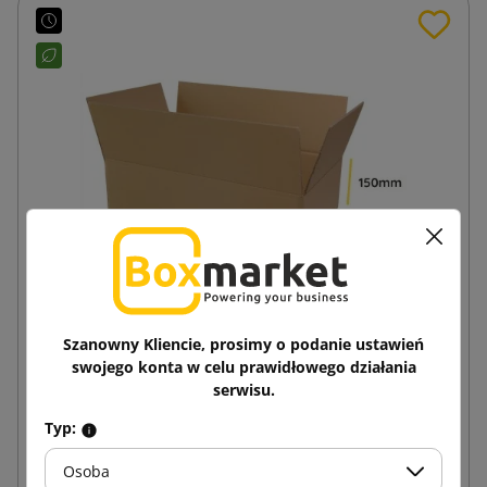
Szanowny Kliencie, prosimy o podanie ustawień
Brązowy karton klapowy K005 BC 600x350x150
swojego konta w celu prawidłowego działania
serwisu.
6,61 zł
Typ:
od
brutto
Osoba