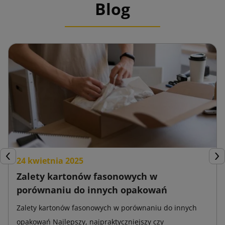
Blog
24 kwietnia 2025
Poprzedni
Nas
Zalety kartonów fasonowych w
porównaniu do innych opakowań
Zalety kartonów fasonowych w porównaniu do innych
opakowań Najlepszy, najpraktyczniejszy czy