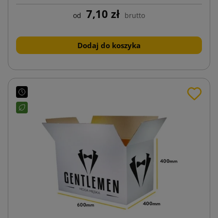
7,10 zł
od
brutto
Dodaj do koszyka