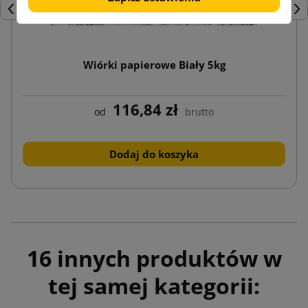
Poprzedni
Nas
Wiórki papierowe Biały 5kg
116,84 zł
od
brutto
Dodaj do koszyka
16 innych produktów w
tej samej kategorii: