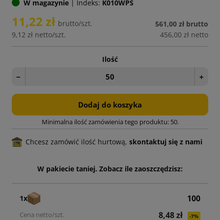
W magazynie
|
Indeks:
K010WPS
11,22 zł
brutto/szt.
561,00 zł
brutto
9,12 zł
netto/szt.
456,00 zł
netto
Ilość
−
+
Dodaj do koszyka
Minimalna ilość zamówienia tego produktu: 50.
Chcesz zamówić ilość hurtową,
skontaktuj się z nami
W pakiecie taniej. Zobacz ile zaoszczędzisz:
100
1x
8,48 zł
-7%