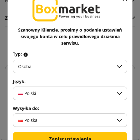
Komentarze
Załączniki
Szanowny Kliencie, prosimy o podanie ustawień
swojego konta w celu prawidłowego działania
Zobacz także
serwisu.
Typ:
Osoba
Język:
Polski
Wysyłka do:
Polska
Zapisz ustawienia