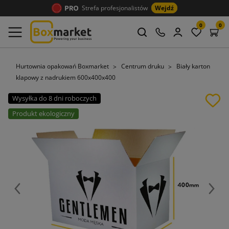
Strefa profesjonalistów
Wejdź
0
0
Hurtownia opakowań Boxmarket
Centrum druku
Biały karton
klapowy z nadrukiem 600x400x400
Wysyłka do 8 dni roboczych
Produkt ekologiczny
Poprzedni
Nast