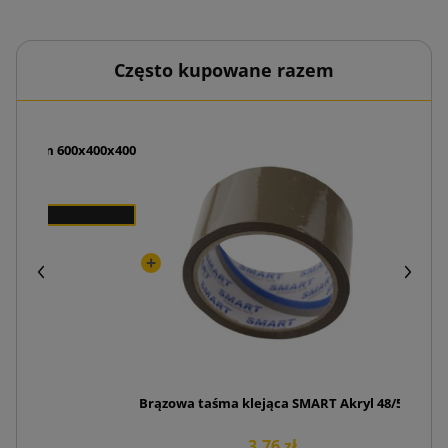
Często kupowane razem
adrukiem 600x400x400
Nóż 
 zł
Brązowa taśma klejąca SMART Akryl 48/50
3,76 zł