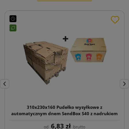
Poprzedni
Nas
310x230x160 Pudełko wysyłkowe z
automatycznym dnem SendBox S40 z nadrukiem
6,83 zł
od
brutto