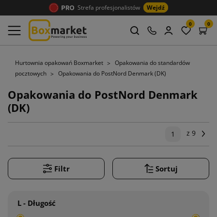
Strefa profesjonalistów
Wejdź
0
0
Hurtownia opakowań Boxmarket
Opakowania do standardów
pocztowych
Opakowania do PostNord Denmark (DK)
Opakowania do PostNord Denmark
(DK)
z 9
Na
1
Filtr
Sortuj
L - Długość