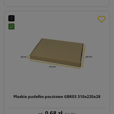
Płaskie pudełko pocztowe GBK03 310x220x28
0,68 zł
od
brutto