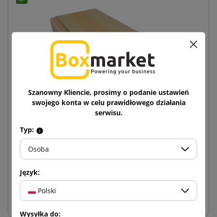
Szanowny Kliencie, prosimy o podanie ustawień
swojego konta w celu prawidłowego działania
serwisu.
Typ:
Owijka na książkę Multimail 210x150x60
Osoba
0,80 zł
od
brutto
Język:
Polski
Dodaj do koszyka
Wysyłka do: