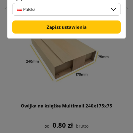
Polska
Zapisz ustawienia
Owijka na książkę Multimail 240x175x75
0,80 zł
od
brutto