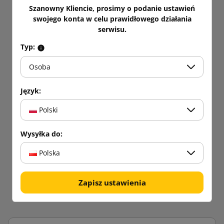
Szanowny Kliencie, prosimy o podanie ustawień
Otrzymuj informacje o nowościach i promocjach.
swojego konta w celu prawidłowego działania
serwisu.
Zyskaj
5% rabatu
na pierwsze
Typ:
zakupy!
Bądź zawsze na bieżąco!
Osoba
Język:
Polski
Wysyłka do:
Polska
Zapisz ustawienia