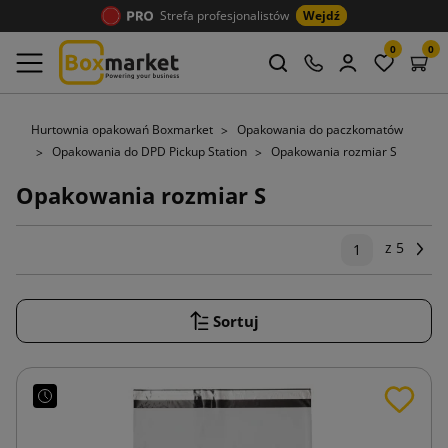
Strefa profesjonalistów
Wejdź
0
0
Hurtownia opakowań Boxmarket
Opakowania do paczkomatów
Opakowania do DPD Pickup Station
Opakowania rozmiar S
Opakowania rozmiar S
z 5
Na
1
Sortuj