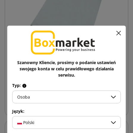
Biała koperta kurierska z rączką Foliopak 250x280
Szanowny Kliencie, prosimy o podanie ustawień
swojego konta w celu prawidłowego działania
serwisu.
0,37 zł
od
brutto
Typ:
Osoba
Dodaj do koszyka
Język:
Polski