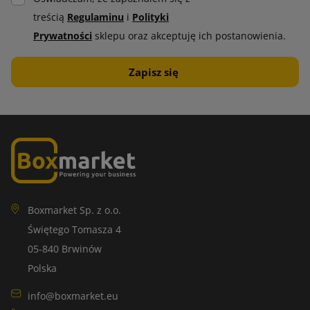
treścią
Regulaminu
i
Polityki
Prywatności
sklepu oraz akceptuję ich postanowienia.
Boxmarket Sp. z o.o.
Świętego Tomasza 4
05-840 Brwinów
Polska
info@boxmarket.eu