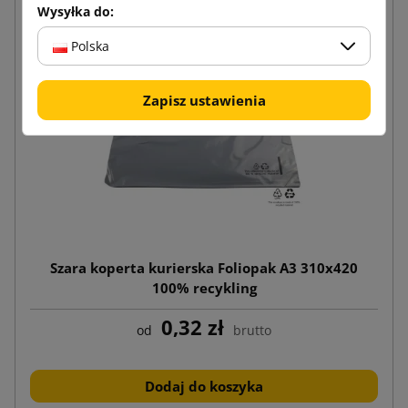
Wysyłka do:
Polska
Zapisz ustawienia
Szara koperta kurierska Foliopak A3 310x420
100% recykling
0,32 zł
od
brutto
Dodaj do koszyka