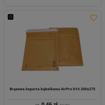
Brązowa koperta bąbelkowa AirPro D14 200x275
0,46 zł
od
brutto