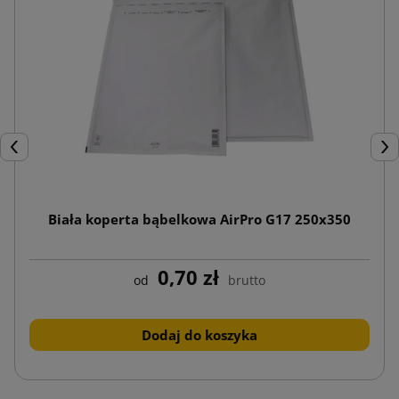
Poprzedni
Nas
Biała koperta bąbelkowa AirPro G17 250x350
0,70 zł
od
brutto
Dodaj do koszyka