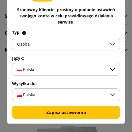
Szanowny Kliencie, prosimy o podanie ustawień
Szczegóły produktu
swojego konta w celu prawidłowego działania
serwisu.
Typ:
Opis
Osoba
Komentarze
Język:
Polski
16 innych produktów w
tej samej kategorii:
Wysyłka do:
Polska
Zapisz ustawienia