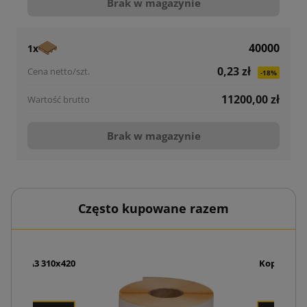
Brak w magazynie
40000
1x
0,23 zł
-18%
11200,00 zł
Brak w magazynie
Często kupowane razem
liopak A3 310x420
Koperty ku