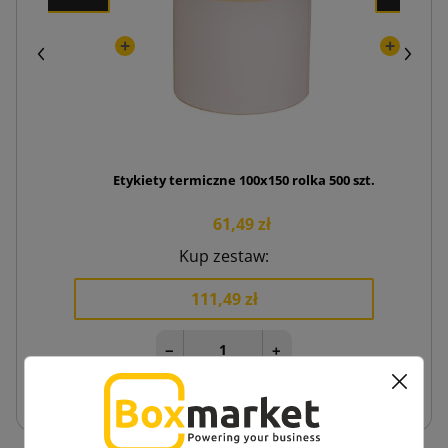
Etykiety termiczne 100x150 rolka 500 szt.
61,49 zł
Kup zestaw:
111,49 zł
−
+
Dodaj do koszyka