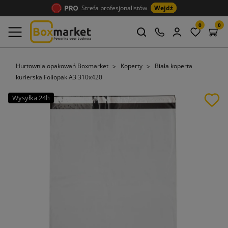
Strefa profesjonalistów
Wejdź
0
0
Hurtownia opakowań Boxmarket
Koperty
Biała koperta
kurierska Foliopak A3 310x420
Wysyłka 24h