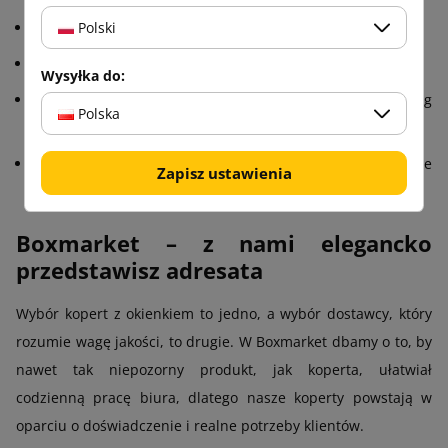
firmy wysyłające faktury, umowy i pisma seryjne,
Polski
instytucje publiczne i urzędy,
Wysyłka do:
banki, ubezpieczyciele, dostawcy usług
Polska
telekomunikacyjnych czy energetycznych,
biura rachunkowe i działy finansowe, które obsługują duże
Zapisz ustawienia
wolumeny korespondencji.
Boxmarket – z nami elegancko
przedstawisz adresata
Wybór kopert z okienkiem to jedno, a wybór dostawcy, który
rozumie wagę jakości, to drugie. W Boxmarket dbamy o to, by
nawet tak niepozorny produkt, jak koperta, ułatwiał
codzienną pracę biura, dlatego nasze koperty powstają w
oparciu o doświadczenie i realne potrzeby klientów.