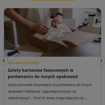
24 kwietnia 2025
Poprzedni
Nas
Zalety kartonów fasonowych w
porównaniu do innych opakowań
Zalety kartonów fasonowych w porównaniu do innych
opakowań Najlepszy, najpraktyczniejszy czy
najładniejszy? – Choć te słowa mogą kojarzyć się ...