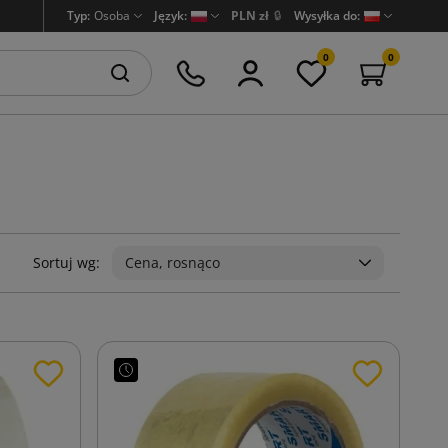
Typ:
Osoba
Język:
PLN zł
🔒
Wysyłka do:
0
0
Sortuj wg:
Cena, rosnąco