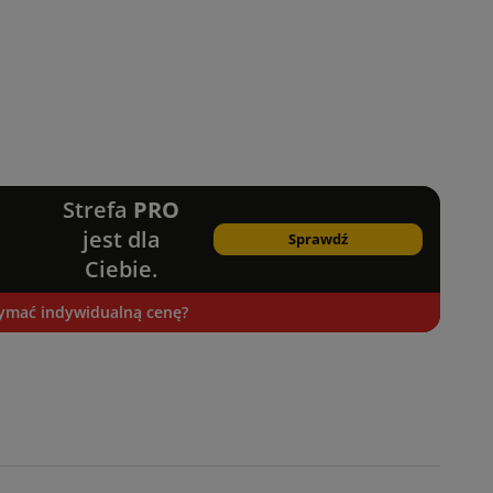
Strefa
PRO
jest dla
Sprawdź
Ciebie.
zymać indywidualną cenę?