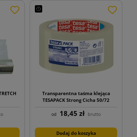
STRETCH
Transparentna taśma klejąca
TESAPACK Strong Cicha 50/72
18,45 zł
to
od
brutto
Dodaj do koszyka