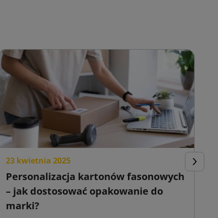
23 kwietnia 2025
2
Następn
Personalizacja kartonów fasonowych
K
– jak dostosować opakowanie do
o
marki?
s