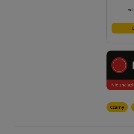
od
Nie znalaz
Czarny