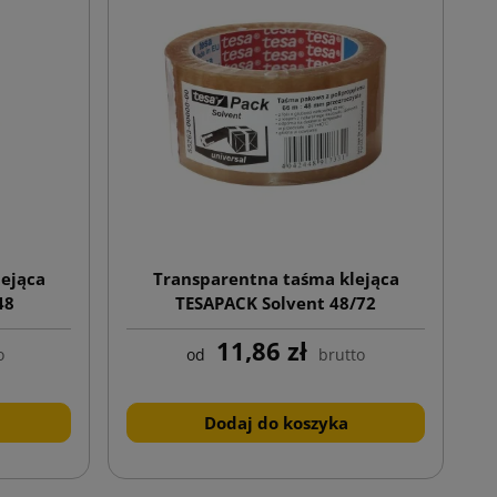
ejąca
Transparentna taśma klejąca
48
TESAPACK Solvent 48/72
11,86 zł
o
od
brutto
Dodaj do koszyka