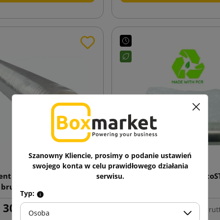
Szanowny Kliencie, prosimy o podanie ustawień
swojego konta w celu prawidłowego działania
entna folia stretch 23mic
Transparentna folia eco
serwisu.
 brutto (waga z rolką)
23mic 3kg
Typ:
30,57 zł
35,67 zł
brutto
od
brut
Osoba