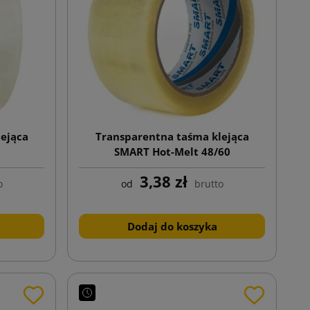
ejąca
Transparentna taśma klejąca
0
SMART Hot-Melt 48/60
3,38 zł
o
od
brutto
Dodaj do koszyka