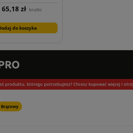
65,18 zł
brutto
Dodaj do koszyka
łeś produktu, którego potrzebujesz? Chcesz kupować więcej i otr
Brązowy