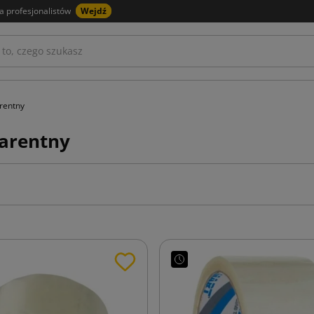
a profesjonalistów
Wejdź
rentny
arentny