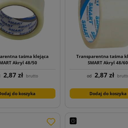
arentna taśma klejąca
Transparentna taśma kl
MART Akryl 48/50
SMART Akryl 48/6
2,87 zł
2,87 zł
d
brutto
od
brutt
Dodaj do koszyka
Dodaj do koszyka