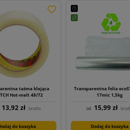
arentna taśma klejąca
Transparentna folia eco
TCH Hot-melt 48/72
17mic 1,5kg
13,92 zł
15,99 zł
brutto
od
brut
Dodaj do koszyka
Dodaj do koszyka