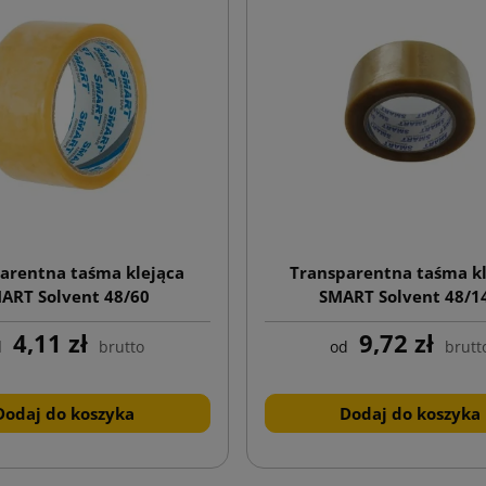
arentna taśma klejąca
Transparentna taśma kl
ART Solvent 48/60
SMART Solvent 48/1
4,11 zł
9,72 zł
d
brutto
od
brutt
Dodaj do koszyka
Dodaj do koszyka