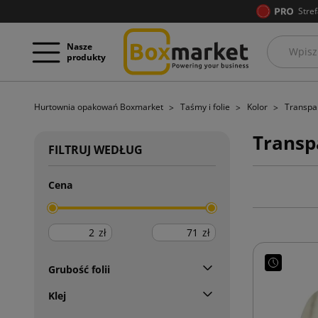
Stref
Nasze
produkty
Hurtownia opakowań Boxmarket
Taśmy i folie
Kolor
Transpa
Transp
FILTRUJ WEDŁUG
Cena
zł
zł
Grubość folii
Klej