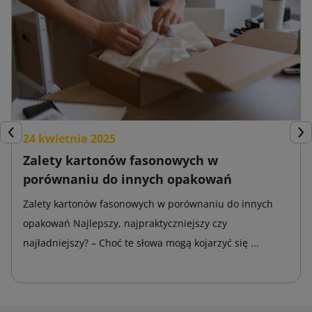
24 kwietnia 2025
Poprzedni
Nas
Zalety kartonów fasonowych w
porównaniu do innych opakowań
Zalety kartonów fasonowych w porównaniu do innych
opakowań Najlepszy, najpraktyczniejszy czy
najładniejszy? – Choć te słowa mogą kojarzyć się ...