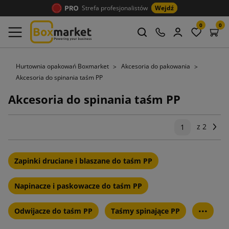
Strefa profesjonalistów
Wejdź
0
0
Hurtownia opakowań Boxmarket
Akcesoria do pakowania
Akcesoria do spinania taśm PP
Akcesoria do spinania taśm PP
z 2
Na
1
Zapinki druciane i blaszane do taśm PP
Napinacze i paskowacze do taśm PP
...
Odwijacze do taśm PP
Taśmy spinające PP