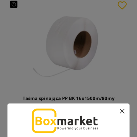
Taśma spinająca PP BK 16x1500m/80my
270,77 zł
od
brutto