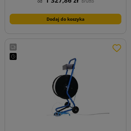
od
brutto
Dodaj do koszyka