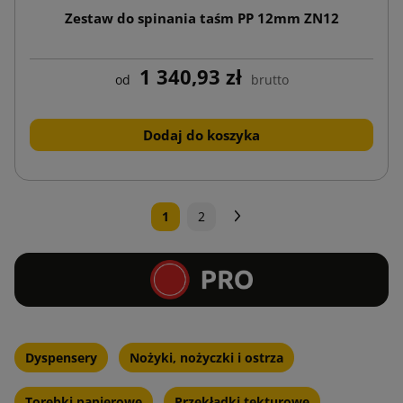
Zestaw do spinania taśm PP 12mm ZN12
1 340,93 zł
od
brutto
Dodaj do koszyka
Następny
1
2
Dyspensery
Nożyki, nożyczki i ostrza
Torebki papierowe
Przekładki tekturowe