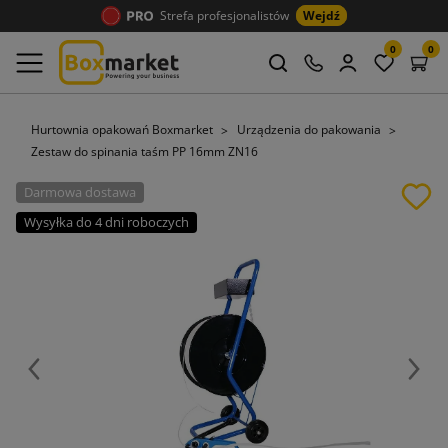
Strefa profesjonalistów
Wejdź
0
0
Hurtownia opakowań Boxmarket
Urządzenia do pakowania
Zestaw do spinania taśm PP 16mm ZN16
Darmowa dostawa
Wysyłka do 4 dni roboczych
Poprzedni
Nast