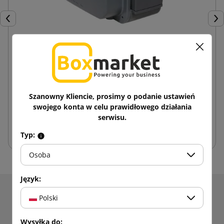
Poprzedni
Nas
Dyspenser automatyczny do papierowej taśmy
klejącej na mokro
8 163,10 zł
od
brutto
Szanowny Kliencie, prosimy o podanie ustawień
swojego konta w celu prawidłowego działania
serwisu.
Dodaj do koszyka
Typ:
Osoba
Język:
Otrzymuj informacje o nowościach i promocjach.
Polski
Zyskaj
5% rabatu
na pierwsze
Wysyłka do: