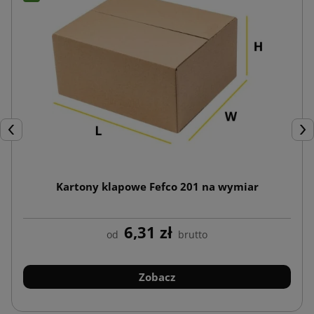
Poprzedni
Nas
Kartony klapowe Fefco 201 na wymiar
6,31 zł
od
brutto
Zobacz