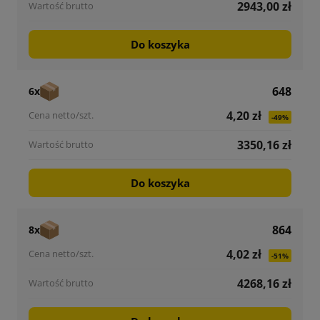
2943,00 zł
Do koszyka
648
6x
4,20 zł
-49%
3350,16 zł
Do koszyka
864
8x
4,02 zł
-51%
4268,16 zł