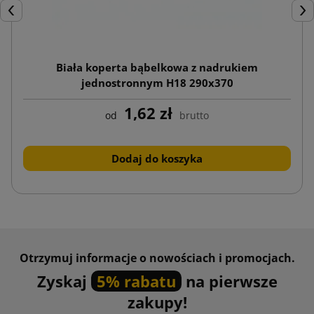
Poprzedni
Nas
Biała koperta bąbelkowa z nadrukiem
jednostronnym H18 290x370
1,62 zł
od
brutto
Dodaj do koszyka
Otrzymuj informacje o nowościach i promocjach.
Zyskaj
5% rabatu
na pierwsze
zakupy!