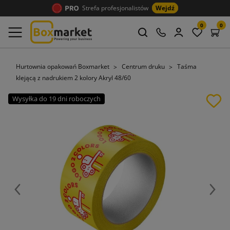
Strefa profesjonalistów
Wejdź
0
0
Hurtownia opakowań Boxmarket
Centrum druku
Taśma
klejącą z nadrukiem 2 kolory Akryl 48/60
Wysyłka do 19 dni roboczych
Poprzedni
Nast