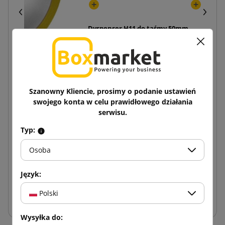
Dyspenser H11 do taśmy 50mm
21,81 zł
ukiem 2 kolory Akryl 48/60
Szanowny Kliencie, prosimy o podanie ustawień
swojego konta w celu prawidłowego działania
3,60 zł
serwisu.
x 72
Kup zestaw:
Typ:
Osoba
763,52 zł
Język:
−
+
Polski
Dodaj do koszyka
Wysyłka do: