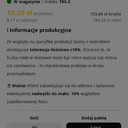
W magazynie
|
Indeks:
TKS-2
10,05 zł
brutto/szt.
723,60 zł
brutto
8,17 zł
netto/szt.
588,24 zł
netto
ℹ️ Informacje produkcyjne
Ze względu na specyfikę produkcji taśmy z nadrukiem
obowiązuje
tolerancja ilościowa ±10%
. Oznacza to, że
liczba rolek w dostawie może być nieco wyższa lub niższa
niż zamówiona – to standardowa praktyka w druku
przemysłowym.
🧾
Ważne:
Klient zobowiązuje się do odbioru i opłacenia
ewentualnej
nadwyżki do maks. 10%
względem
zadeklarowanej ilości.
Ilość
Dodaj paletę
−
+
+ 5760