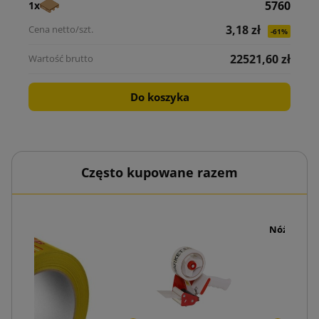
5760
1x
3,18 zł
-61%
22521,60 zł
Do koszyka
Często kupowane razem
Nóż pakow