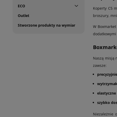
ECO
Koperty C5 
broszury, mni
Outlet
Stworzone produkty na wymiar
W Boxmarket z
dodatkowymi 
Boxmarke
Naszą misją 
zawsze:
precyzyjni
wytrzymałe
elastyczne 
szybko do
Niezależnie 