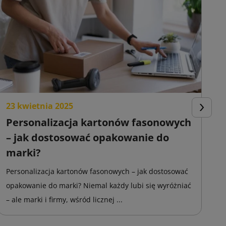
23 kwietnia 2025
2
Następn
Personalizacja kartonów fasonowych
K
– jak dostosować opakowanie do
o
marki?
s
Personalizacja kartonów fasonowych – jak dostosować
K
opakowanie do marki? Niemal każdy lubi się wyróżniać
ro
– ale marki i firmy, wśród licznej ...
to