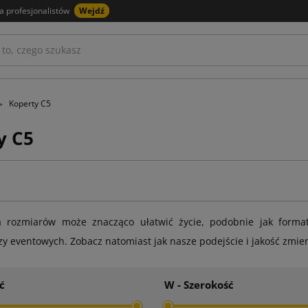
a profesjonalistów
Wejdź
Koperty C5
y C5
a rozmiarów może znacząco ułatwić życie, podobnie jak format
y eventowych. Zobacz natomiast jak nasze podejście i jakość zmi
ć
W - Szerokość