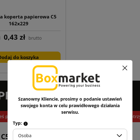
 koperta papierowa C5
162x229
0,43 zł
d
brutto
Dodaj do koszyka
Szanowny Kliencie, prosimy o podanie ustawień
swojego konta w celu prawidłowego działania
serwisu.
łeś produktu, którego potrzebujesz? Chcesz kupować więcej i otr
Typ:
 C5
Osoba