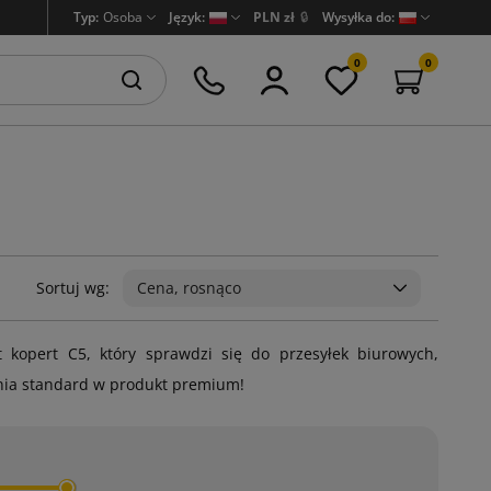
Typ:
Osoba
Język:
PLN zł
🔒
Wysyłka do:
0
0
Sortuj wg:
Cena, rosnąco
 kopert C5, który sprawdzi się do przesyłek biurowych,
enia standard w produkt premium!