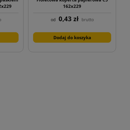
2x229
162x229
0,43 zł
o
od
brutto
Dodaj do koszyka