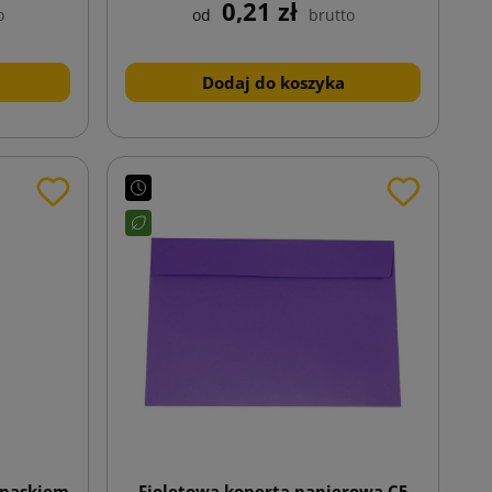
0,21 zł
o
od
brutto
Dodaj do koszyka
 paskiem
Fioletowa koperta papierowa C5