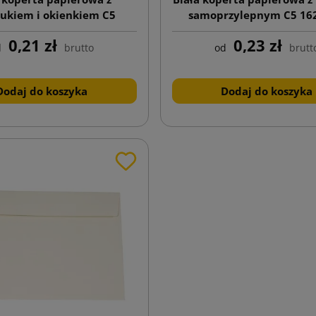
ukiem i okienkiem C5
samoprzylepnym C5 16
162x229
0,21 zł
0,23 zł
d
brutto
od
brutt
Dodaj do koszyka
Dodaj do koszyka