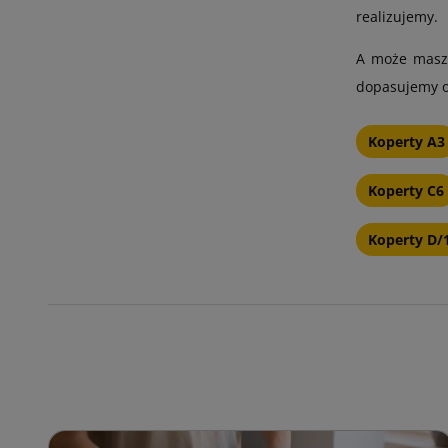
realizujemy.
A może masz 
dopasujemy op
Koperty A3
Koperty C6
Koperty D/