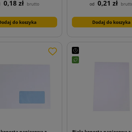
0,18 zł
0,21 zł
d
brutto
od
brutt
Dodaj do koszyka
Dodaj do koszyka
 koperta papierowa z
Biała koperta papierowa z