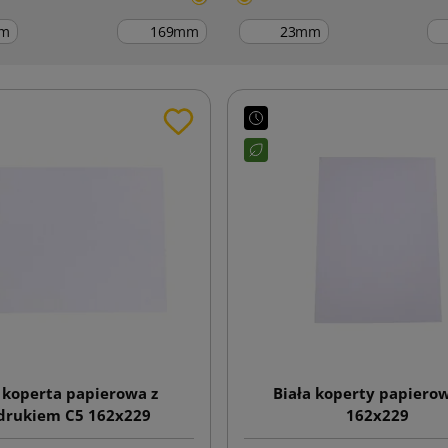
m
mm
mm
 koperta papierowa z
Biała koperty papiero
drukiem C5 162x229
162x229