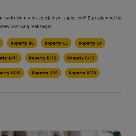
m nadrukiem albo specjalnym zapięciem? Z przyjemnością
taw nam całą realizację!
Koperty B6
Koperty C3
Koperty C4
rty A/11
Koperty B/12
Koperty C/13
erty H/18
Koperty I/19
Koperty K/20