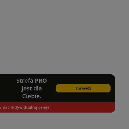
Strefa
PRO
jest dla
Sprawdź
Ciebie.
zymać indywidualną cenę?