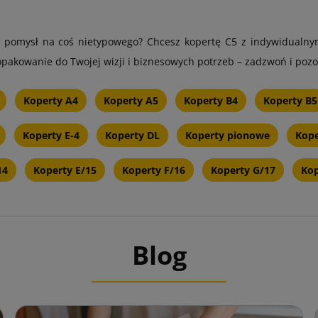
pomysł na coś nietypowego? Chcesz kopertę C5 z indywidualny
akowanie do Twojej wizji i biznesowych potrzeb – zadzwoń i pozos
Koperty A4
Koperty A5
Koperty B4
Koperty B5
Koperty E-4
Koperty DL
Koperty pionowe
Kope
14
Koperty E/15
Koperty F/16
Koperty G/17
Kop
Blog