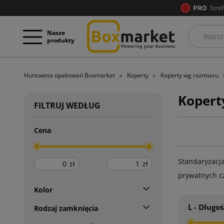
Stref
Nasze
produkty
Hurtownia opakowań Boxmarket
Koperty
Koperty wg rozmiaru
Kopert
FILTRUJ WEDŁUG
Cena
Standaryzacj
zł
zł
prywatnych cz
Kolor
L - Długoś
Rodzaj zamknięcia