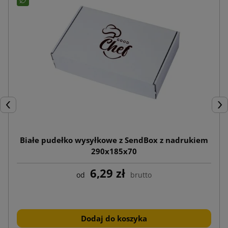
Poprzedni
Nas
Białe pudełko wysyłkowe z SendBox z nadrukiem
290x185x70
6,29 zł
od
brutto
Dodaj do koszyka