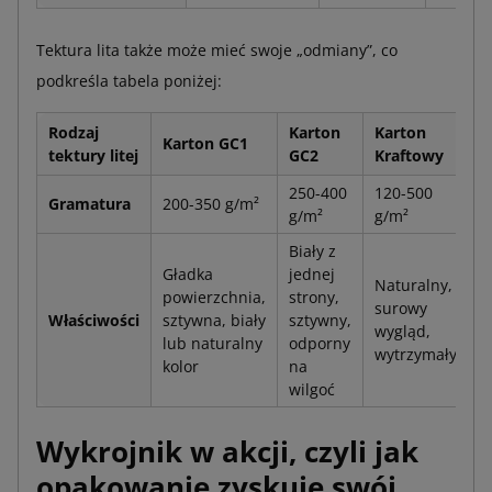
Tektura lita także może mieć swoje „odmiany”, co
podkreśla tabela poniżej:
Rodzaj
Karton
Karton
Karton GC1
K
tektury litej
GC2
Kraftowy
250-400
120-500
Gramatura
200-350 g/m²
1
g/m²
g/m²
Biały z
Gładka
jednej
Naturalny,
B
powierzchnia,
strony,
surowy
p
Właściwości
sztywna, biały
sztywny,
wygląd,
g
lub naturalny
odporny
wytrzymały
e
kolor
na
wilgoć
Wykrojnik w akcji, czyli jak
opakowanie zyskuje swój