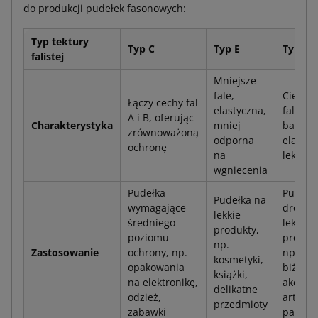
do produkcji pudełek fasonowych:
Typ tektury
Typ C
Typ E
Typ F
falistej
Mniejsze
fale,
Cienkie
Łączy cechy fal
elastyczna,
fale,
A i B, oferując
Charakterystyka
mniej
bardzo
zrównoważoną
odporna
elastyc
ochronę
na
lekka
wgniecenia
Pudełka
Pudełk
Pudełka na
wymagające
drobne
lekkie
średniego
lekkie
produkty,
poziomu
produkt
np.
Zastosowanie
ochrony, np.
np.
kosmetyki,
opakowania
biżuter
książki,
na elektronikę,
akcesor
delikatne
odzież,
artykuł
przedmioty
zabawki
papier