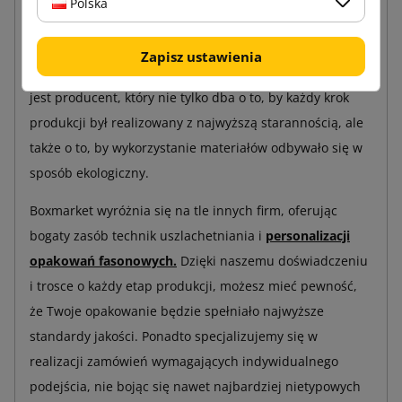
Polska
finalny produkt jest nie tylko funkcjonalny i wytrzymały,
ale także estetyczny, perfekcyjnie dopasowany do
Zapisz ustawienia
potrzeb klienta. Kluczowym elementem tego procesu
jest producent, który nie tylko dba o to, by każdy krok
produkcji był realizowany z najwyższą starannością, ale
także o to, by wykorzystanie materiałów odbywało się w
sposób ekologiczny.
Boxmarket wyróżnia się na tle innych firm, oferując
bogaty zasób technik uszlachetniania i
personalizacji
opakowań fasonowych.
Dzięki naszemu doświadczeniu
i trosce o każdy etap produkcji, możesz mieć pewność,
że Twoje opakowanie będzie spełniało najwyższe
standardy jakości. Ponadto specjalizujemy się w
realizacji zamówień wymagających indywidualnego
podejścia, nie bojąc się nawet najbardziej nietypowych