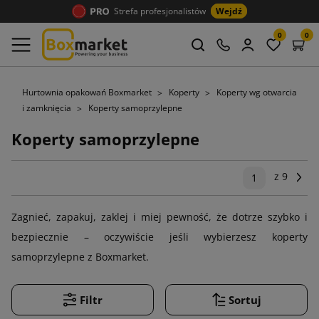
Strefa profesjonalistów
Wejdź
0
0
Hurtownia opakowań Boxmarket
Koperty
Koperty wg otwarcia
i zamknięcia
Koperty samoprzylepne
Koperty samoprzylepne
z 9
Na
1
Zagnieć, zapakuj, zaklej i miej pewność, że dotrze szybko i
bezpiecznie – oczywiście jeśli wybierzesz koperty
samoprzylepne z Boxmarket.
Filtr
Sortuj