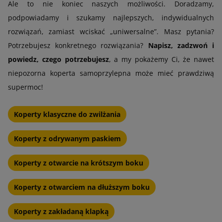
Ale to nie koniec naszych możliwości. Doradzamy,
podpowiadamy i szukamy najlepszych, indywidualnych
rozwiązań, zamiast wciskać „uniwersalne”. Masz pytania?
Potrzebujesz konkretnego rozwiązania?
Napisz, zadzwoń i
powiedz, czego potrzebujesz
, a my pokażemy Ci, że nawet
niepozorna koperta samoprzylepna może mieć prawdziwą
supermoc!
Koperty klasyczne do zwilżania
Koperty z odrywanym paskiem
Koperty z otwarcie na krótszym boku
Koperty z otwarciem na dłuższym boku
Koperty z zakładaną klapką