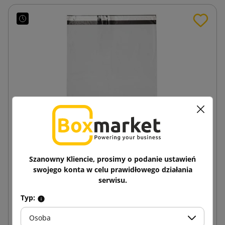
Szanowny Kliencie, prosimy o podanie ustawień
swojego konta w celu prawidłowego działania
Biała koperta kurierska Foliopak C4 240x325
serwisu.
Typ:
0,20 zł
od
brutto
Osoba