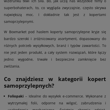
wizerunku tkwi ich siła. Bo, jak uczą nas wszystkie filmy o
superbohaterach, to, co wygląda zwyczajnie, często skrywa
największą moc. I dokładnie tak jest z kopertami
samoprzylepnymi.
W Boxmarket pod hasłem koperty samoprzylepne kryje się
bardzo szeroki i zróżnicowany asortyment, dopasowany do
różnych potrzeb wysyłkowych, branż i typów zawartości. To
nie jest jeden produkt, a cały system rozwiązań, które łączy
jedno: wygodne, trwałe i bezpieczne zamknięcie bez
zwilżania.
Co znajdziesz w kategorii kopert
samoprzylepnych?
Foliopaki
– Idealne do wysyłek e-commerce. Wykonane z
wytrzymałej folii, odporne na wilgoć, zabrudzenia i
uszkodzenia mechaniczne. Świetnie chronią odzież,