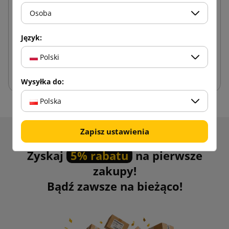
Osoba
0,80 zł
od
brutto
Język:
Polski
Dodaj do koszyka
Wysyłka do:
Polska
Zapisz ustawienia
Otrzymuj informacje o nowościach i promocjach.
Zyskaj
5% rabatu
na pierwsze
zakupy!
Bądź zawsze na bieżąco!