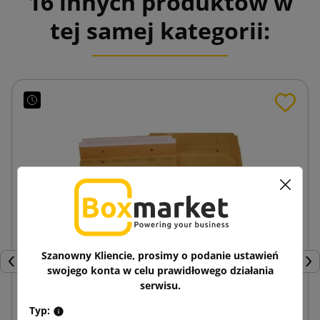
16 innych produktów w
tej samej kategorii:
Szanowny Kliencie, prosimy o podanie ustawień
Poprzedni
Nas
swojego konta w celu prawidłowego działania
serwisu.
Typ:
Brązowa koperta bąbelkowa AirPro H18 290x370