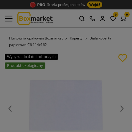
Strefa profesjonalistów
Wejdź
0
0
Hurtownia opakowań Boxmarket
Koperty
Biała koperta
papierowa C6 114x162
Wysyłka do 4 dni roboczych
Produkt ekologiczny
Poprzedni
Nast